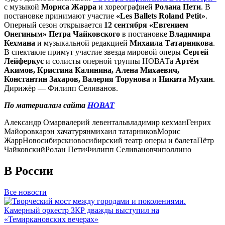
с музыкой
Мориса Жарра
и хореографией
Ролана Пети
. В
постановке принимают участие
«Les Ballets Roland Petit»
.
Оперный сезон открывается
12 сентября «Евгением
Онегиным» Петра Чайковского
в постановке
Владимира
Кехмана
и музыкальной редакцией
Михаила Татарникова
.
В спектакле примут участие звезда мировой оперы
Сергей
Лейферкус
и солисты оперной труппы НОВАТа
Артём
Акимов, Кристина Калинина, Алена Михаевич,
Константин Захаров, Валерия Торунова
и
Никита Мухин
.
Дирижёр — Филипп Селиванов.
По материалам сайта
НОВАТ
Александр Омар
валерий левенталь
владимир кехман
Генрих
Майоров
карэн хачатурян
михаил татарников
Морис
Жарр
Новосибирск
новосибирский театр оперы и балета
Пётр
Чайковский
Ролан Пети
Филипп Селиванов
чиполлино
В России
Все новости