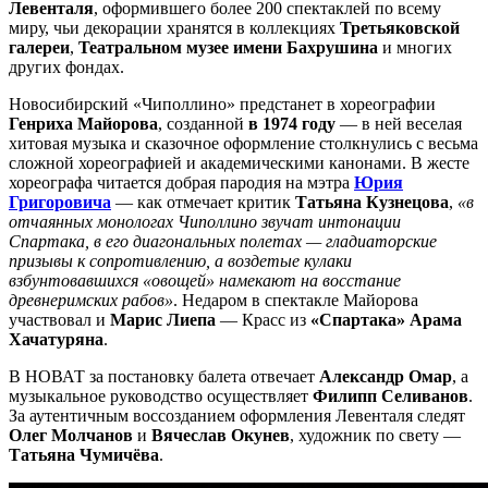
Левенталя
, оформившего более 200 спектаклей по всему
миру, чьи декорации хранятся в коллекциях
Третьяковской
галереи
,
Театральном музее имени Бахрушина
и многих
других фондах.
Новосибирский «Чиполлино» предстанет в хореографии
Генриха Майорова
, созданной
в 1974 году
— в ней веселая
хитовая музыка и сказочное оформление столкнулись с весьма
сложной хореографией и академическими канонами. В жесте
хореографа читается добрая пародия на мэтра
Юрия
Григоровича
— как отмечает критик
Татьяна Кузнецова
,
«в
отчаянных монологах Чиполлино звучат интонации
Спартака, в его диагональных полетах — гладиаторские
призывы к сопротивлению, а воздетые кулаки
взбунтовавшихся «овощей» намекают на восстание
древнеримских рабов»
. Недаром в спектакле Майорова
участвовал и
Марис Лиепа
— Красс из
«Спартака» Арама
Хачатуряна
.
В НОВАТ за постановку балета отвечает
Александр Омар
, а
музыкальное руководство осуществляет
Филипп Селиванов
.
За аутентичным воссозданием оформления Левенталя следят
Олег Молчанов
и
Вячеслав Окунев
, художник по свету —
Татьяна Чумичёва
.