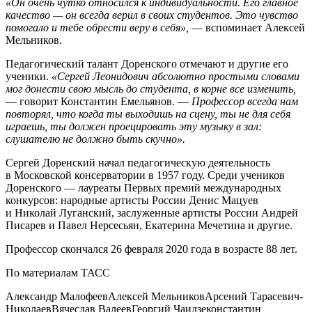
«Он очень чутко относился к индивидуальности. Его главное
качество — он всегда верил в своих студентов. Это чувство
помогало и тебе обрести веру в себя»,
— вспоминает Алексей
Мельников.
Педагогический талант Доренского отмечают и другие его
ученики.
«Сергей Леонидович абсолютно простыми словами
мог донести свою мысль до студента, в корне все изменить,
— говорит Константин Емельянов. —
Профессор всегда нам
повторял, что когда ты выходишь на сцену, ты не для себя
играешь, ты должен проецировать эту музыку в зал:
слушателю не должно быть скучно».
Сергей Доренский начал педагогическую деятельность
в Московской консерватории в 1957 году. Среди учеников
Доренского — лауреаты Первых премий международных
конкурсов: народные артисты России Денис Мацуев
и Николай Луганский, заслуженные артисты России Андрей
Писарев и Павел Нерсесьян, Екатерина Мечетина и другие.
Профессор скончался 26 февраля 2020 года в возрасте 88 лет.
По материалам ТАСС
Александр Малофеев
Алексей Мельников
Арсений Тарасевич-
Николаев
Вячеслав Валеев
Георгий Чаидзе
константин