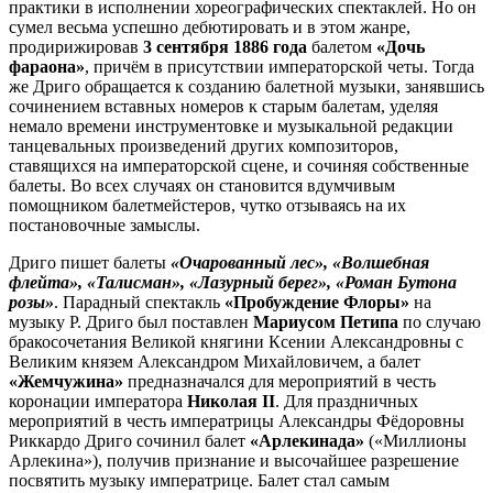
практики в исполнении хореографических спектаклей. Но он
сумел весьма успешно дебютировать и в этом жанре,
продирижировав
3 сентября 1886 года
балетом
«Дочь
фараона»
, причём в присутствии императорской четы. Тогда
же Дриго обращается к созданию балетной музыки, занявшись
сочинением вставных номеров к старым балетам, уделяя
немало времени инструментовке и музыкальной редакции
танцевальных произведений других композиторов,
ставящихся на императорской сцене, и сочиняя собственные
балеты. Во всех случаях он становится вдумчивым
помощником балетмейстеров, чутко отзываясь на их
постановочные замыслы.
Дриго пишет балеты
«Очарованный лес», «Волшебная
флейта», «Талисман», «Лазурный берег», «Роман Бутона
розы»
. Парадный спектакль
«Пробуждение Флоры»
на
музыку Р. Дриго был поставлен
Мариусом Петипа
по случаю
бракосочетания Великой княгини Ксении Александровны с
Великим князем Александром Михайловичем, а балет
«Жемчужина»
предназначался для мероприятий в честь
коронации императора
Николая II
. Для праздничных
мероприятий в честь императрицы Александры Фёдоровны
Риккардо Дриго сочинил балет
«Арлекинада»
(«Миллионы
Арлекина»), получив признание и высочайшее разрешение
посвятить музыку императрице. Балет стал самым