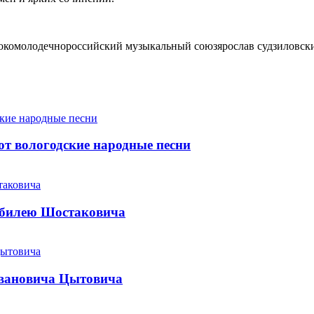
око
молодечно
российский музыкальный союз
ярослав судзиловск
т вологодские народные песни
юбилею Шостаковича
Ивановича Цытовича