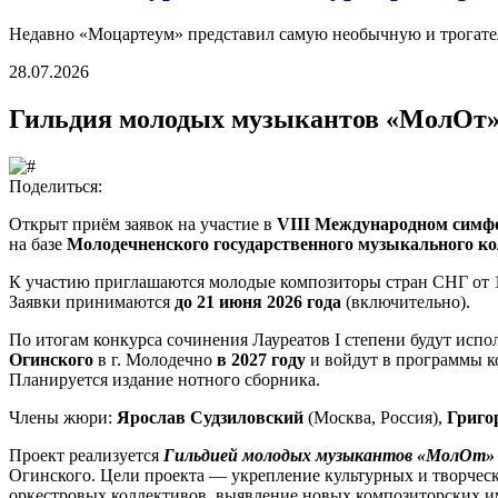
Недавно «Моцартеум» представил самую необычную и трогател
28.07.2026
Гильдия молодых музыкантов «МолОт»
Поделиться:
Открыт приём заявок на участие в
VIII Международном симфо
на базе
Молодечненского государственного музыкального ко
К участию приглашаются молодые композиторы стран СНГ от 1
Заявки принимаются
до 21 июня 2026 года
(включительно).
По итогам конкурса сочинения Лауреатов I степени будут исп
Огинского
в г. Молодечно
в 2027 году
и войдут в программы к
Планируется издание нотного сборника.
Члены жюри:
Ярослав Судзиловский
(Москва, Россия),
Григо
Проект реализуется
Гильдией молодых музыкантов «МолОт» 
Огинского. Цели проекта — укрепление культурных и творчес
оркестровых коллективов, выявление новых композиторских и