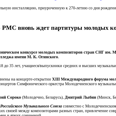
ьную инсталляцию, приуроченную к 270-летию со дня рождения
 РМС вновь ждет партитуры молодых к
ническом конкурсе молодых композиторов стран СНГ им. М.
лледжа имени М. К. Огинского
.
8 до 35 лет, учащиеся/выпускники средних и высших музыкальн
олнены на концерте-открытии
XIII Международного форума мол
онцертов Симфонического оркестра Молодечненского музыкально
рий Сороко
(Молодечно, Беларусь),
Дмитрий Лыбин
(Минск, Бе
Российского Музыкального Союза
совместно с Молодечненским
ких связей между композиторами разных стран, привлечение со
мен и ярких сочинений.