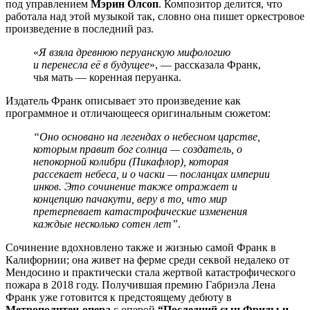
под управлением
Мэрин Олсоп
. Композитор делится, что
работала над этой музыкой так, словно она пишет оркестровое
произведение в последний раз.
«
Я взяла древнюю перуанскую мифологию
и перенесла её в будущее
», — рассказала Франк,
чья мать — коренная перуанка.
Издатель Франк описывает это произведение как
программное и отличающееся оригинальным сюжетом:
“Оно основано на легендах о небесном царстве,
которым правит бог солнца — создатель, о
непокорной колибри (Пикафлор), которая
рассекает небеса, и о часки — посланцах империи
инков. Это сочинение также отражает и
концепцию пачакути, веру в то, что мир
претерпевает катастрофические изменения
каждые несколько сотен лет”
.
Сочинение вдохновлено также и жизнью самой Франк в
Калифорнии; она живет на ферме среди секвой недалеко от
Мендосино и практически стала жертвой катастрофического
пожара в 2018 году. Получившая премию Габриэла Лена
Франк уже готовится к предстоящему дебюту в
Метрополитен-опера
с оперой
“Последний сын Фриды и