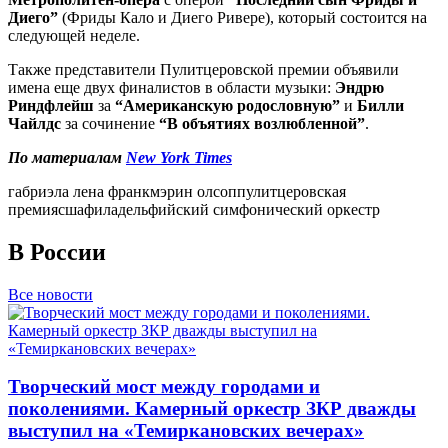
Диего”
(Фриды Кало и Диего Ривере), который состоится на
следующей неделе.
Также представители Пулитцеровской премии объявили
имена еще двух финалистов в области музыки:
Эндрю
Риндфлейш
за
“Американскую родословную”
и
Билли
Чайлдс
за сочинение
“В объятиях возлюбленной”
.
По материалам
New York Times
габриэла лена франк
мэрин олсоп
пулитцеровская
премия
сша
филадельфийский симфонический оркестр
В России
Все новости
Творческий мост между городами и
поколениями. Камерный оркестр ЗКР дважды
выступил на «Темиркановских вечерах»