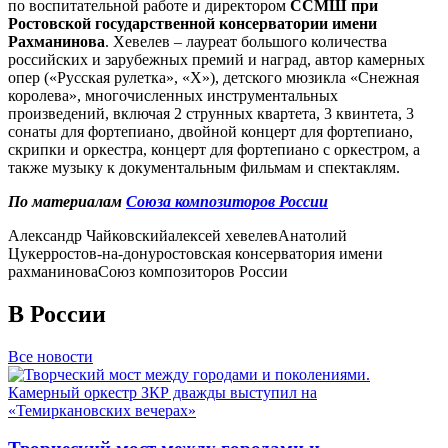
по воспитательной работе и директором
ССМШ при
Ростовской государственной консерватории имени
Рахманинова
. Хевелев – лауреат большого количества
российских и зарубежных премий и наград, автор камерных
опер («Русская рулетка», «Х»), детского мюзикла «Снежная
королева», многочисленных инструментальных
произведений, включая 2 струнных квартета, 3 квинтета, 3
сонаты для фортепиано, двойной концерт для фортепиано,
скрипки и оркестра, концерт для фортепиано с оркестром, а
также музыку к документальным фильмам и спектаклям.
По материалам
Союза композиторов России
Александр Чайковский
алексей хевелев
Анатолий
Цукер
ростов-на-дону
ростовская консерватория имени
рахманинова
Союз композиторов России
В России
Все новости