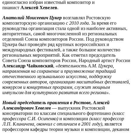
единогласно избран известный композитор и
пианист
Алексей Хевелев
.
Анатолий Моисеевич Цукер
возглавлял Ростовскую
композиторскую организацию
с 2010 года
. За время его
руководства организация стала одной из наиболее активных,
авторитетных, самой многочисленной из региональных
отделений Союза композиторов России. Под руководством
Цукера был проведён ряд крупных всероссийских и
международных фестивалей, а также большое количество
региональных мероприятий. Как отметил председатель
Совета Союза композиторов России, Народный артист России
Александр Чайковский
,
«деятельность А.М. Цукера,
направленная на сохранение и приумножение традиций
отечественного музыкального искусства, поддержку
современных авторов, организацию масштабных фестивалей,
конкурсов и концертных программ, служит мощным
импульсом для культурного развития всего региона»
.
Новый председатель правления в Ростове, Алексей
Александрович Хевелев
— выпускник Ростовской
консерватории по классам специального фортепиано
(класс
профессора С.И. Осипенко)
и композиции
(класс профессор
Л.П. Клиничева, окончил с отличием в 2001 году)
, является
профессором кафедры теории музыки и композиции, деканом