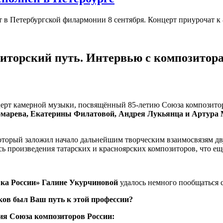
в Петербургской филармонии 8 сентября. Концерт приурочат к 
иторский путь. Интервью с композитор
церт камерной музыки, посвящённый 85-летию Союза композитор
марева, Екатерины Филатовой, Андрея Лукьянца и Артура 
оторый заложил начало дальнейшим творческим взаимосвязям дв
сь произведения татарских и красноярских композиторов, что е
ка России» Галине Укурчиновой
удалось немного пообщаться 
ков был Ваш путь к этой профессии?
ия Союза композиторов России: