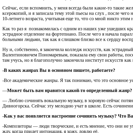
Сейчас, если вспомнить, у меня всегда были какие-то такие же
ксерокопий, и я записала тему этой пьесы на слух , после чего
10-летнего возраста, учитывая еще то, что со мной никто этим 
Как то раз я познакомилась с одним из наших уже ушедших к
эстрадное отделение на фортепиано. После чего я начала пара
больными людьми, так как я слишком близко все к сердцу восп
Ну и, собственно, я закончила колледж искусств, как эстрадны
Валентиновичем Пономаревым, показала ему свои работы, посещ
там учусь, но я благополучно закончила институт искусств как
-В каких жанрах Вы в основном пишете, работаете?
-Все академические жанры. Я так понимаю, что это основное у
—
Может быть вам нравится какой-то определенный жанр?
— Люблю сочинять вокальную музыку, в хоровую сейчас потяну
Дивногорска. Сейчас эту мелодию учат в школе. Есть сочинени
-Как у вас появляется настроение сочинять музыку? Что В
-Композиторы — люди творческие, и есть мнение, что они не уме
жду, когда придет интонация, я хожу, ловлю её.