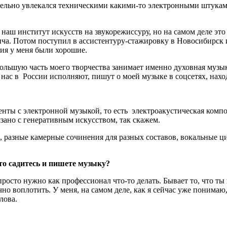
ельно увлекался техническими какими-то электронными штуками,
наш институт искусств на звукорежиссуру, но на самом деле это
а. Потом поступил в ассистентуру-стажировку в Новосибирск и
ния у меня были хорошие.
 большую часть моего творчества занимает именно духовная муз
нас в России исполняют, пишут о моей музыке в соцсетях, наход
менты с электронной музыкой, то есть электроакустическая комп
язано с генеративным искусством, так скажем.
а, разные камерные сочинения для разных составов, вокальные 
сто садитесь и пишете музыку?
росто нужно как профессионал что-то делать. Бывает то, что ты п
о воплотить. У меня, на самом деле, как я сейчас уже понимаю, 
лова.