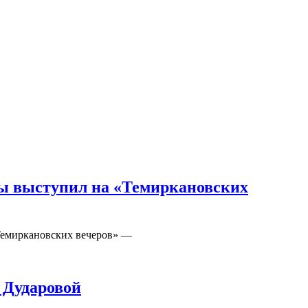
ды выступил на «Темиркановских
«Темиркановских вечеров» —
 Дударовой