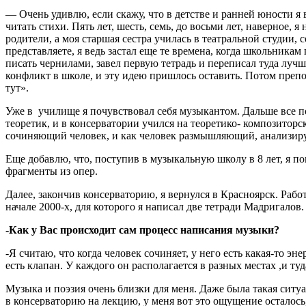
— Очень удивлю, если скажу, что в детстве и ранней юности я
читать стихи. Пять лет, шесть, семь, до восьми лет, наверное,
родители, а моя старшая сестра училась в театральной студии, 
представляете, я ведь застал еще те времена, когда школьника
писать чернилами, завел первую тетрадь и переписал туда луч
конфликт в школе, и эту идею пришлось оставить. Потом преп
тут».
Уже в училище я почувствовал себя музыкантом. Дальше все пош
теоретик, и в консерватории учился на теоретико- композиторс
сочиняющий человек, и как человек размышляющий, анализирую
Еще добавлю, что, поступив в музыкальную школу в 8 лет, я п
фрагменты из опер.
Далее, закончив консерваторию, я вернулся в Красноярск. Рабо
начале 2000-х, для которого я написал две тетради Мадригалов.
-Как у Вас происходит сам процесс написания музыки?
-Я считаю, что когда человек сочиняет, у него есть какая-то э
есть клапан. У каждого он располагается в разных местах ,и туд
Музыка и поэзия очень близки для меня. Даже была такая ситуа
в консерваторию на лекцию, у меня вот это ощущение осталось, 