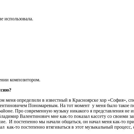
не использовала.
ении композитором.
ссию?
потом меня определили в известный в Красноярске хор «София», 
ентиновичем Пономаревым. На тот момент у меня было такое пов
м районе. Про современную музыку никакого я представления не
ладимир Валентинович мне как-то показал кассету со своими за
ние. И постепенно мы начали общаться, он начал меня как-то пр
 как-то постепенно втягиваться в этот музыкальный процесс, с