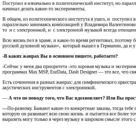
Поступил я изначально в политехнический институт, но паралл
начинал делать какие-то эксперименты.
В общем, из политехнического института я ушел, и поступил в 
параллельно занимаясь композицией у Владимира Валентинович
то и с электроникой, и с электронной музыкой всегда отноше
Всю жизнь пел в храме, и какое-то время регентовал, поэтому
русской духовной музыки», который вышел в Германии, да и у 
-В каких жанрах Вы в основном пишете, работаете?
-Сейчас у меня два приоритета -это хоровая музыка и экспери
программах Max MSP, EurData, Dash Designer — это все, что св
Есть сочинения в разных жанрах: для симфонического оркестр
акустических инструментов с электроникой.
—
А что по поводу того, что Вас вдохновляет? Или Вы про
—
По-разному. Бывают какие-то конкретные заказы, тогда тебе п
которую он развивает всю свою жизнь и пытается все более точн
выразить могу только я через музыку в широком смысле этого с