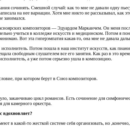
лания сочинять. Смешной случай: как то мне не давали одну пьес
 написала на нее вариации. Хотя мне никто не рассказывал, как 
не занимался.
расноярских композиторов — Эдуардом Маркаичем. Он меня послу
ллельно учиться в колледже искусств и медицинском. Потом я по
ринимаю. Вот эта гиперэмпатия какая-то, она мне не давала дал
й исполнитель. Потом пошла в наш институт искусств, как пиани
ала свободным слушателем все его занятия. Как раз в это время 
 исполнитель, а уже потом серьезно ушла в композицию.
словие, при котором берут в Союз композиторов.
ло, заканчиваю цикл романсов. Есть сочинение для симфоничес
я для камерного оркестра.
ас вдохновляет?
ют в какой-то жесткой системе себя организовать, но ,конечно, 