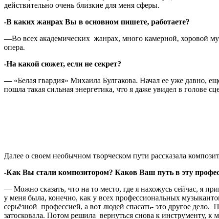
действительно очень близкие для меня сферы.
-В каких жанрах Вы в основном пишете, работаете?
—
Во всех академических жанрах, много камерной, хоровой муз
опера.
-На какой сюжет, если не секрет?
—
«Белая гвардия» Михаила Булгакова. Начал ее уже давно, еще
пошла такая сильная энергетика, что я даже увидел в голове сце
Далее о своем необычном творческом пути рассказала компози
-Как Вы стали композитором? Каков Ваш путь в эту профе
— Можно сказать, что на то место, где я нахожусь сейчас, я п
у меня была, конечно, как у всех профессиональных музыкантов
серьёзной профессией, а вот людей спасать- это другое дело. 
затосковала. Потом решила вернуться снова к инструменту, к м