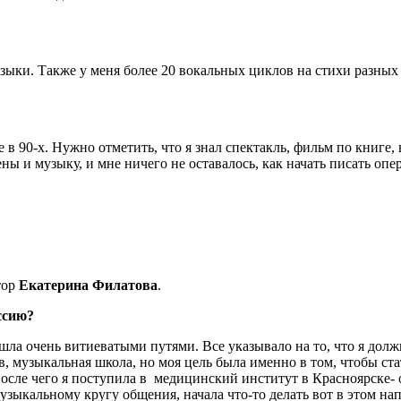
ыки. Также у меня более 20 вокальных циклов на стихи разных 
 в 90-х. Нужно отметить, что я знал спектакль, фильм по книге, 
ны и музыку, и мне ничего не оставалось, как начать писать опер
тор
Екатерина Филатова
.
ссию?
ришла очень витиеватыми путями. Все указывало на то, что я до
, музыкальная школа, но моя цель была именно в том, чтобы ста
После чего я поступила в медицинский институт в Красноярске- о
узыкальному кругу общения, начала что-то делать вот в этом на