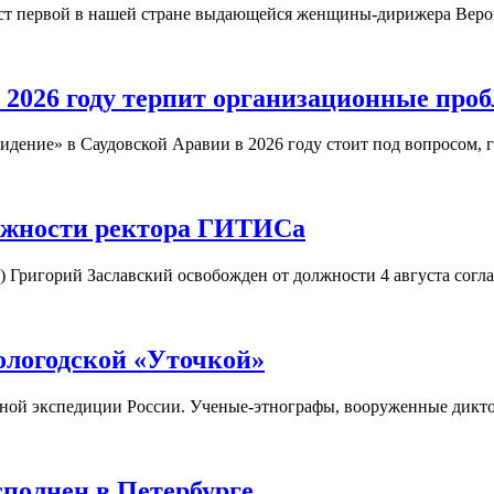
юст первой в нашей стране выдающейся женщины-дирижера Вер
 2026 году терпит организационные про
дение» в Саудовской Аравии в 2026 году стоит под вопросом, 
олжности ректора ГИТИСа
) Григорий Заславский освобожден от должности 4 августа согл
ологодской «Уточкой»
орной экспедиции России. Ученые-этнографы, вооруженные дикт
полнен в Петербурге