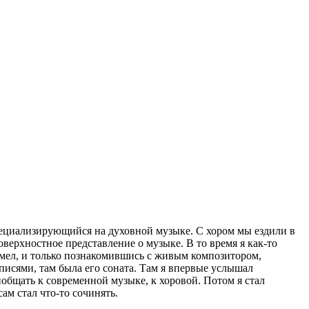
специализирующийся на духовной музыке. С хором мы ездили в
ерхностное представление о музыке. В то время я как-то
 имел, и только познакомившись с живым композитором,
писями, там была его соната. Там я впервые услышал
иобщать к современной музыке, к хоровой. Потом я стал
ам стал что-то сочинять.