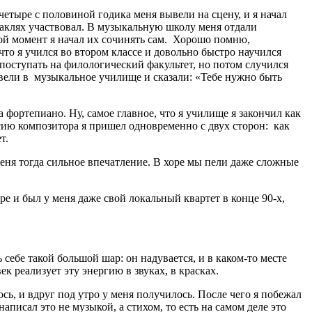
етыре с половиной годика меня вывели на сцену, и я начал
ектаклях участвовал. В музыкальную школу меня отдали
какой момент я начал их сочинять сам. Хорошо помню,
что я учился во втором классе и довольно быстро научился
 поступать на филологический факультет, но потом случился
твели в музыкальное училище и сказали: «Тебе нужно быть
фортепиано. Ну, самое главное, что я училище я закончил как
ссию композитора я пришел одновременно с двух сторон: как
т.
меня тогда сильное впечатление. В хоре мы пели даже сложные
е и был у меня даже свой локальный квартет в конце 90-х,
 себе такой большой шар: он надувается, и в каком-то месте
ек реализует эту энергию в звуках, в красках.
сь, и вдруг под утро у меня получилось. После чего я побежал
аписал это не музыкой, а стихом, то есть на самом деле это