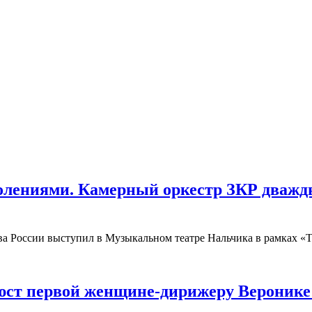
колениями. Камерный оркестр ЗКР дваж
ива России выступил в Музыкальном театре Нальчика в рамках 
юст первой женщине-дирижеру Веронике