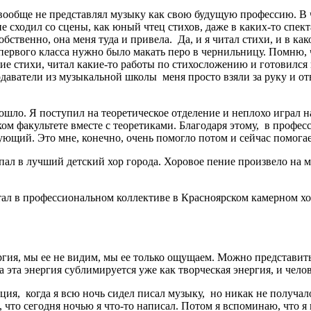
 вообще не представлял музыку как свою будущую профессию. В ч
 я не сходил со сцены, как юный чтец стихов, даже в каких-то сп
собственно, она меня туда и привела. Да, и я читал стихи, и в 
м первого класса нужно было макать перо в чернильницу. Помню, 
шие стихи, читал какие-то работы по стихосложению и готовился
одаватели из музыкальной школы меня просто взяли за руку и о
ло. Я поступил на теоретическое отделение и неплохо играл на 
ком факультете вместе с теоретиками. Благодаря этому, в профе
щий. Это мне, конечно, очень помогло потом и сейчас помогае
опал в лучший детский хор города. Хоровое пение произвело на 
тал в профессиональном коллективе в Красноярском камерном хор
нергия, мы ее не видим, мы ее только ощущаем. Можно представить
а эта энергия сублимируется уже как творческая энергия, и челов
ция, когда я всю ночь сидел писал музыку, но никак не получало
что сегодня ночью я что-то написал. Потом я вспоминаю, что я н