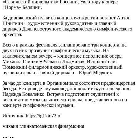
«Севильский цирюльник» Россини, Увертюру к опере
«Норма» Беллини.
За дирижерский пульт на концерте-открытии встанет Антон
Шниткин – художественный руководитель и главный
дирижер Дальневосточного академического симфонического
оркестра.
Всего в рамках фестиваля запланировано три концерта, на
двух из них прозвучит симфоническая музыка. На
заключительном вечере – концертное исполнение оперы
Михаила Глинки «Руслан и Людмила». Исполнители:
Тюменский филармонический оркестр, художественный
руководитель и главный дирижёр – Юрий Медяник.
За час до концерта в Органном зале состоится предконцертная
беседа. Ее проведет музыковед, кандидат искусствоведения
Надежда Коваленко. Встреча подготовит слушателей к
восприятию музыкального материала, представленного на
концерте симфонической музыки.
Источник: https://tgf.kto72.ru
михаил глинка
тюменская филармония