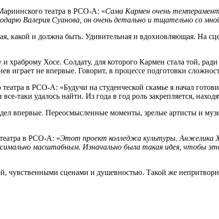
Мариинского театра в РСО-А: «
Сама Кармен очень темпераментная
годарю Валерия Суанова, он очень детально и тщательно со мн
акая, какой и должна быть. Удивительная и вдохновляющая. На с
у и храброму Хосе. Солдату, для которого Кармен стала той, ради
ев играет не впервые. Говорит, в процессе подготовки сложност
еатра в РСО-А: «Будучи на студенческой скамье я начал готовит
все-таки удалось найти. Из года в год роль закрепляется, находя
л впервые. Переосмысленные моменты, зрелые артисты и музыка
театра в РСО-А: «
Этот проект колледжа культуры. Анжелика Хо
ксимально масштабным. Изначально была такая идея, чтобы это
ей, чувственными сценами и душевностью. Такой же непритворн