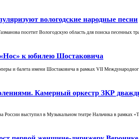
пуляризуют вологодские народные песни
азманова посетит Вологодскую область для поиска песенных тр
 «Нос» к юбилею Шостаковича
а оперы и балета имени Шостаковича в рамках VII Международно
колениями. Камерный оркестр ЗКР дваж
ива России выступил в Музыкальном театре Нальчика в рамках 
юст первой женщине-дирижеру Веронике