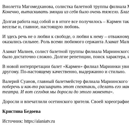
Виолетта Магомедханова, солистка балетной труппы филиала 
Конечно, вытаскивать эмоции из себя было очень тяжело. Бла
Долгая работа над собой и в итоге все получилось – Кармен т
веселье и, главное, настоящую любовь.
И здесь речь не о любви к свободе, о любви к нему – отважном
оказались сильнее. Роль всеми любимого сержанта Азамат Мали
Азамат Малиев, солист балетной труппы филиала Мариинского т
было достаточно сложно. Долгие репетиции, поиск характера, и 
В новой интерпретации балет «Кармен» филиал Мариинки увиде
другому. По-настоящему качественно, выдержанно и стильно.
Валерий Суанов, главный балетмейстер филиала Мариинского 
поберечь и как-то расширить этот спектакль, сделать его ма
театра. И вот сегодня мы доросли до этого момента
».
Доросли и впечатлили осетинского зрителя. Своей хореографи
Кристина Бедоева
Источник: https://alaniatv.ru