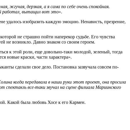
, жгучая, дерзкая, а я сама по себе очень спокойная.
ой работал, вытащил вот это
».
цене удалось изобразить каждую эмоцию. Ненависть, презрение,
 которой не страшно пойти наперекор судьбе. Его чувства
ей не возникло. Давно знаком со своим героем.
ься к этой роли, еще довольно-таки молодой, зеленый, тогда
тся новые краски, части характера».
нты сделали свое дело. Постановка зазвучала совсем по-
лина когда передавала в наши руки этот проект, она просила
т спектакль все-таки звучал на сцене филиала Мариинского
ой. Какой была любовь Хосе к его Кармен.