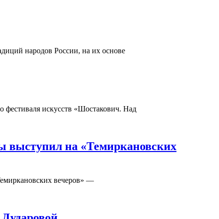
адиций народов России, на их основе
го фестиваля искусств «Шостакович. Над
ды выступил на «Темиркановских
«Темиркановских вечеров» —
 Дударовой