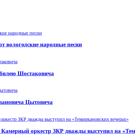
т вологодские народные песни
юбилею Шостаковича
Ивановича Цытовича
. Камерный оркестр ЗКР дважды выступил на «Те