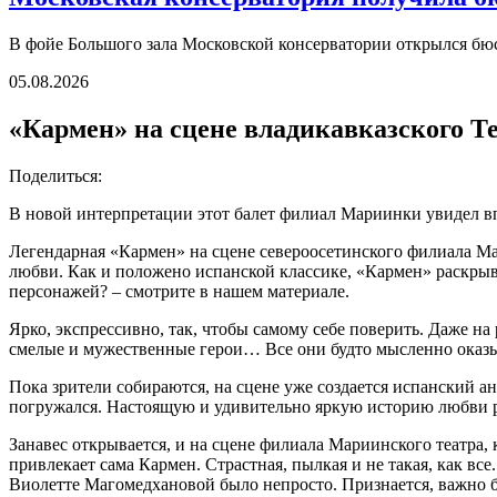
В фойе Большого зала Московской консерватории открылся б
05.08.2026
«Кармен» на сцене владикавказского Те
Поделиться:
В новой интерпретации этот балет филиал Мариинки увидел в
Легендарная «Кармен» на сцене североосетинского филиала Ма
любви. Как и положено испанской классике, «Кармен» раскрыв
персонажей? – смотрите в нашем материале.
Ярко, экспрессивно, так, чтобы самому себе поверить. Даже н
смелые и мужественные герои… Все они будто мысленно оказыв
Пока зрители собираются, на сцене уже создается испанский а
погружался. Настоящую и удивительно яркую историю любви р
Занавес открывается, и на сцене филиала Мариинского театра,
привлекает сама Кармен. Страстная, пылкая и не такая, как в
Виолетте Магомедхановой было непросто. Признается, важно 