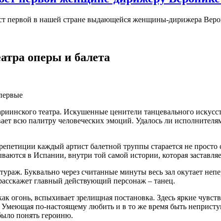
юст первой в нашей стране выдающейся женщины-дирижера Вер
атра оперы и балета
первые
риинского театра. Искушенные ценители танцевального искусст
ает всю палитру человеческих эмоций. Удалось ли исполнителям
а репетиции каждый артист балетной труппы старается не просто
аются в Испании, внутри той самой истории, которая заставляе
нтураж. Буквально через считанные минуты весь зал окутает непе
асскажет главный действующий персонаж – танец.
 как огонь, вспыхивает зрелищная постановка. Здесь яркие чувс
се. Умеющая по-настоящему любить и в то же время быть неприст
было понять героиню.