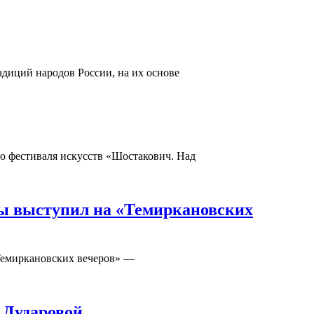
адиций народов России, на их основе
го фестиваля искусств «Шостакович. Над
ды выступил на «Темиркановских
«Темиркановских вечеров» —
 Дударовой