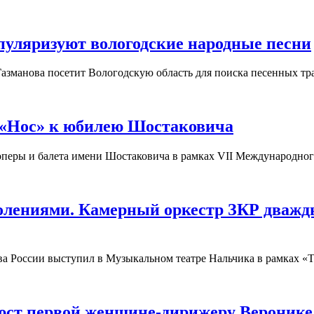
пуляризуют вологодские народные песни
азманова посетит Вологодскую область для поиска песенных тр
 «Нос» к юбилею Шостаковича
а оперы и балета имени Шостаковича в рамках VII Международно
колениями. Камерный оркестр ЗКР дваж
ива России выступил в Музыкальном театре Нальчика в рамках 
юст первой женщине-дирижеру Веронике