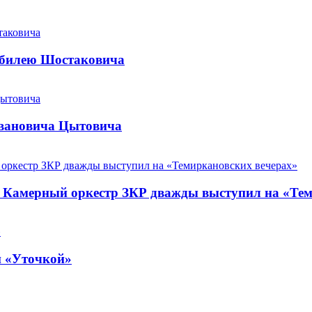
юбилею Шостаковича
Ивановича Цытовича
. Камерный оркестр ЗКР дважды выступил на «Те
й «Уточкой»