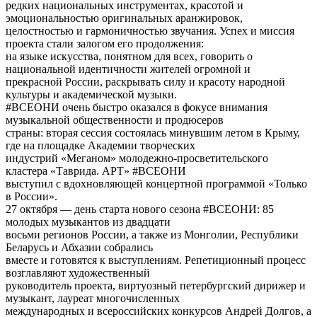
редких национальных инструментах, красотой и
эмоциональностью оригинальных аранжировок,
целостностью и гармоничностью звучания. Успех и миссия
проекта стали залогом его продолжения:
на языке искусства, понятном для всех, говорить о
национальной идентичности жителей огромной и
прекрасной России, раскрывать силу и красоту народной
культуры и академической музыки.
#ВСЕОНИ очень быстро оказался в фокусе внимания
музыкальной общественности и продюсеров
страны: вторая сессия состоялась минувшим летом в Крыму,
где на площадке Академии творческих
индустрий «Меганом» молодежно-просветительского
кластера «Таврида. АРТ» #ВСЕОНИ
выступил с вдохновляющей концертной программой «Только
в России».
27 октября — день старта нового сезона #ВСЕОНИ: 85
молодых музыкантов из двадцати
восьми регионов России, а также из Монголии, Республики
Беларусь и Абхазии собрались
вместе и готовятся к выступлениям. Репетиционный процесс
возглавляют художественный
руководитель проекта, виртуозный петербургский дирижер и
музыкант, лауреат многочисленных
международных и всероссийских конкурсов Андрей Долгов, а