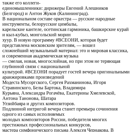
также его коллеги-
единомышленники: дирижеры Евгений Алешников
(Белгород) и Антон Жуков (Калининград).
В национальном составе оркестра — русские народные
инструменты, белорусские цимбалы,
карельские кантеле, осетинская гармоника, башкирские курай
и кыл-кубыз, монгольский морин
хуур. В новую программу #ВСЕОНИ, которая будет
представлена московским зрителям, — вошел
сложнейший музыкальный материал: это и мировая классика,
и современная академическая музыка
— смелая, новая, многослойная, но при этом не теряющая
глубинной связи с национальной
культурой. #ВСЕОНИ порадует гостей вечера оригинальными
аранжировками произведений
Модеста Мусоргского, Сергея Рахманинова, Игоря
Стравинского, Белы Бартока, Владимира
Курьяна, Александра Рогачёва, Екатерины Хмелевской,
Антона Танонова, Шатара
Улзийбаяра и других композиторов.
Подлинной интригой вечера станет премьера сочинения
одного из самых исполняемых
молодых композиторов России, победителя многих
престижных профессиональных конкурсов,
мастера симфонического письма Алексея Чернакова. В