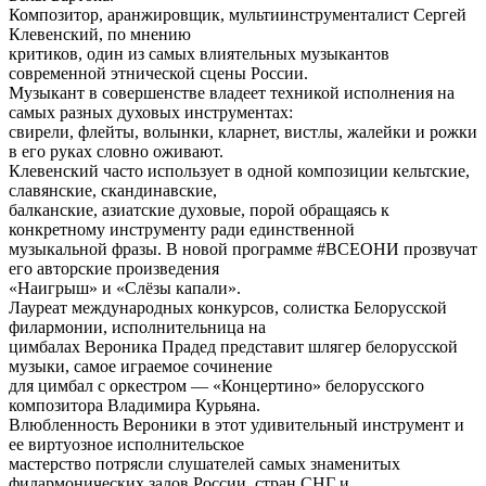
Композитор, аранжировщик, мультиинструменталист Сергей
Клевенский, по мнению
критиков, один из самых влиятельных музыкантов
современной этнической сцены России.
Музыкант в совершенстве владеет техникой исполнения на
самых разных духовых инструментах:
свирели, флейты, волынки, кларнет, вистлы, жалейки и рожки
в его руках словно оживают.
Клевенский часто использует в одной композиции кельтские,
славянские, скандинавские,
балканские, азиатские духовые, порой обращаясь к
конкретному инструменту ради единственной
музыкальной фразы. В новой программе #ВСЕОНИ прозвучат
его авторские произведения
«Наигрыш» и «Слёзы капали».
Лауреат международных конкурсов, солистка Белорусской
филармонии, исполнительница на
цимбалах Вероника Прадед представит шлягер белорусской
музыки, самое играемое сочинение
для цимбал с оркестром — «Концертино» белорусского
композитора Владимира Курьяна.
Влюбленность Вероники в этот удивительный инструмент и
ее виртуозное исполнительское
мастерство потрясли слушателей самых знаменитых
филармонических залов России, стран СНГ и