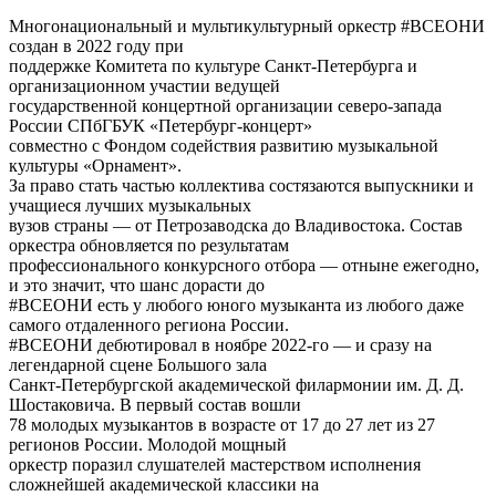
Многонациональный и мультикультурный оркестр #ВСЕОНИ
создан в 2022 году при
поддержке Комитета по культуре Санкт-Петербурга и
организационном участии ведущей
государственной концертной организации северо-запада
России СПбГБУК «Петербург-концерт»
совместно с Фондом содействия развитию музыкальной
культуры «Орнамент».
За право стать частью коллектива состязаются выпускники и
учащиеся лучших музыкальных
вузов страны — от Петрозаводска до Владивостока. Состав
оркестра обновляется по результатам
профессионального конкурсного отбора — отныне ежегодно,
и это значит, что шанс дорасти до
#ВСЕОНИ есть у любого юного музыканта из любого даже
самого отдаленного региона России.
#ВСЕОНИ дебютировал в ноябре 2022-го — и сразу на
легендарной сцене Большого зала
Санкт-Петербургской академической филармонии им. Д. Д.
Шостаковича. В первый состав вошли
78 молодых музыкантов в возрасте от 17 до 27 лет из 27
регионов России. Молодой мощный
оркестр поразил слушателей мастерством исполнения
сложнейшей академической классики на