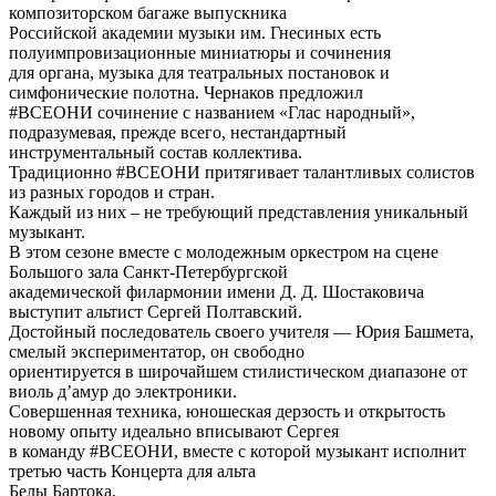
композиторском багаже выпускника
Российской академии музыки им. Гнесиных есть
полуимпровизационные миниатюры и сочинения
для органа, музыка для театральных постановок и
симфонические полотна. Чернаков предложил
#ВСЕОНИ сочинение с названием «Глас народный»,
подразумевая, прежде всего, нестандартный
инструментальный состав коллектива.
Традиционно #ВСЕОНИ притягивает талантливых солистов
из разных городов и стран.
Каждый из них – не требующий представления уникальный
музыкант.
В этом сезоне вместе с молодежным оркестром на сцене
Большого зала Санкт-Петербургской
академической филармонии имени Д. Д. Шостаковича
выступит альтист Сергей Полтавский.
Достойный последователь своего учителя — Юрия Башмета,
смелый экспериментатор, он свободно
ориентируется в широчайшем стилистическом диапазоне от
виоль д’амур до электроники.
Совершенная техника, юношеская дерзость и открытость
новому опыту идеально вписывают Сергея
в команду #ВСЕОНИ, вместе с которой музыкант исполнит
третью часть Концерта для альта
Белы Бартока.