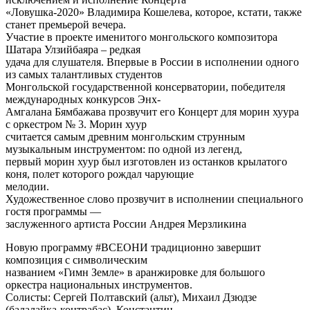
«Ловушка-2020» Владимира Кошелева, которое, кстати, также
станет премьерой вечера.
Участие в проекте именитого монгольского композитора
Шатара Улзийбаяра – редкая
удача для слушателя. Впервые в России в исполнении одного
из самых талантливых студентов
Монгольской государственной консерватории, победителя
международных конкурсов Энх-
Амгалана Бямбажава прозвучит его Концерт для морин хуура
с оркестром № 3. Морин хуур
считается самым древним монгольским струнным
музыкальным инструментом: по одной из легенд,
первый морин хуур был изготовлен из останков крылатого
коня, полет которого рождал чарующие
мелодии.
Художественное слово прозвучит в исполнении специального
гостя программы —
заслуженного артиста России Андрея Мерзликина
Новую программу #ВСЕОНИ традиционно завершит
композиция с символическим
названием «Гимн Земле» в аранжировке для большого
оркестра национальных инструментов.
Солисты: Сергей Полтавский (альт), Михаил Дзюдзе
(балалайка-контрабас), Константин