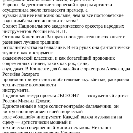
Европы. За десятилетие творческой карьеры артистка
осуществила около пятидесяти премьер, а
музыки для нее написано больше, чем за все постсоветские
годы цимбального исполнительства!
Солист Национального академического оркестра народных
инструментов России им. Н. П.
Осипова Константин Захарато последовательно сохраняет и
развивает лучшие традиции
исполнительства на балалайке. В его руках она фантастически
звучит и как инструмент
академической классики, и как богатейший проводник
современных стилей, таких как рок, фанк,
соул, джаз. В Концерте для балалайки с оркестром Александра
Рогачёва Захарато
продемонстрирует сногсшибательные «кульбиты», раскрывая
технические возможности
инструмента.
Подлинная звезда проекта #ВСЕОНИ — заслуженный артист
России Михаил Дзюдзе.
Единственный в мире солист-контрабас-балалаечник, он
виртуозно подчиняет своей творческой
воле «большой» инструмент. Каждый выход музыканта на
сцену — артистически мощный и
технически совершенный мини-спектакль. Не станет
исключением и исполнение Концерта