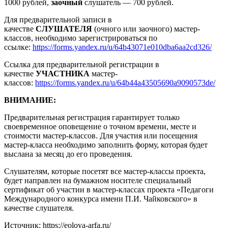
1000 рублей,
заочный
слушатель — 700 рублей.
Для предварительной записи в
качестве
СЛУШАТЕЛЯ
(очного или заочного) мастер-
классов, необходимо зарегистрироваться по
ссылке:
https://forms.yandex.ru/u/64b43071e010dba6aa2cd326/
Ссылка для предварительной регистрации в
качестве
УЧАСТНИКА
мастер-
классов:
https://forms.yandex.ru/u/64b44a43505690a9090573de/
ВНИМАНИЕ:
Предварительная регистрация гарантирует только
своевременное оповещение о точном времени, месте и
стоимости мастер-классов. Для участия или посещения
мастер-класса необходимо заполнить форму, которая будет
выслана за месяц до его проведения.
Слушателям, которые посетят все мастер-классы проекта,
будет направлен на бумажном носителе специальный
сертификат об участии в мастер-классах проекта «Педагоги
Международного конкурса имени П.И. Чайковского» в
качестве слушателя.
Источник: https://eolova-arfa.ru/