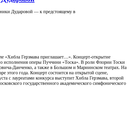
оники Дударовой — к предстоящему в
ле «Хибла Герзмава приглашает…». Концерт-открытие
ного исполнения оперы Пуччини «Тоска». В роли Флории Тоски
овича-Данченко, а также в Большом и Мариинском театрах. На
е этого года. Концерт состоится на открытой сцене,
уста с лауреатами конкурса выступит Хибла Герзмава, второй
осковского государственного академического симфонического