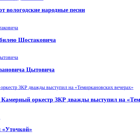
т вологодские народные песни
юбилею Шостаковича
Ивановича Цытовича
. Камерный оркестр ЗКР дважды выступил на «Те
й «Уточкой»