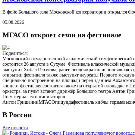
В фойе Большого зала Московской консерватории открылся б
05.08.2026
МГАСО откроет сезон на фестивале
Поделиться:
Московский государственный академический симфонический о
состоится 26 августа в Сухуме. Фестиваль классической музык
выступит Хибла Герзмава, ранее неоднократно исполнявшая э
открытии фестиваля также выступят лауреаты Первого междуна
специально построенной на площади перед зданием Абхазского 
концерт фестиваля состоится также на открытой площадке у П
оркестра, за пульт встанет дирижёр Большого театра Антон Гр
По материалам организаторов
Антон Гришанин
МГАСО
пицунда
фестиваль хиблы герзмавы
хи
В России
Все новости