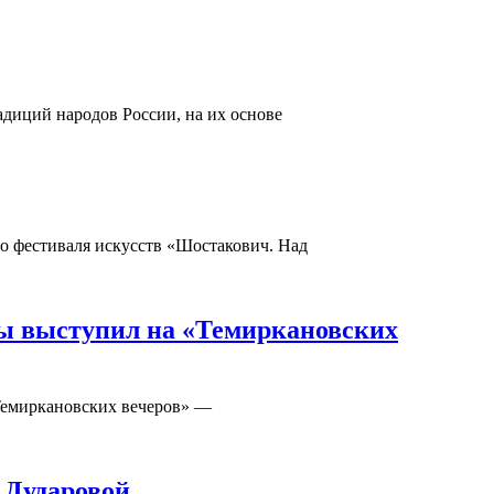
адиций народов России, на их основе
го фестиваля искусств «Шостакович. Над
ды выступил на «Темиркановских
«Темиркановских вечеров» —
 Дударовой