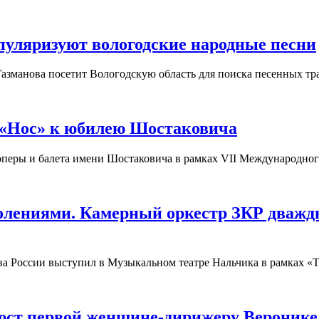
пуляризуют вологодские народные песни
азманова посетит Вологодскую область для поиска песенных тр
 «Нос» к юбилею Шостаковича
а оперы и балета имени Шостаковича в рамках VII Международно
колениями. Камерный оркестр ЗКР дваж
ива России выступил в Музыкальном театре Нальчика в рамках 
юст первой женщине-дирижеру Веронике