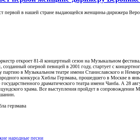
юст первой в нашей стране выдающейся женщины-дирижера Вер
ркестр откроет 81-й концертный сезон на Музыкальном фестива
и, созданный оперной певицей в 2001 году, стартует с концерт
ту партию в Музыкальном театре имени Станиславского и Немир
родного конкурса Хиблы Герзмава, прошедшего в Москве в январ
государственного драматического театра имени Чанба. А 28 авг
ицундского храма. Все выступления пройдут в сопровождении М
ишанин.
бла герзмава