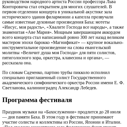
руководством народного артиста России профессора Льва
Конторовича стал открытием для многих слушателей. В
первом отделении концерта в уникальной акустике зала
исторического здания филармонии а капелла прозвучали
самые известные духовные произведения Баха: мотеты
«Иисус, моя радость», «Хвалите Господа все народы», а также
знаменитая «Аве Мария». Мощным завершающим аккордом
всего концерта стал написанный ровно 300 лет назад великим
мастером эпохи барокко «Магнификат» — крупное вокально-
инструментальное произведение на слова евангельской
молитвы «Величит душа моя Господа» для пяти солистов,
пятиголосного хора, оркестра, клавесина и органа», —
рассказала она.
По словам Садченко, партию трубы пикколо исполнил
специально приглашенный солист Государственного
академического симфонического оркестра России имени Е. Ф.
Светланова, калининградец Александр Лебедев.
Программа фестиваля
Праздник музыки на «Бахослужении» продлится до 28 июля
— дня памяти Баха. В этом году в фестивале принимают
участие солисты и коллективы из России, Японии и Италии.