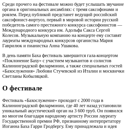
Среди прочего на фестивале можно будет услышать звучание
органа в оригинальных ансамблях: с тремя саксофонами и
роялем. Перед публикой предстанет ведущий российский
саксофонист-виртуоз, первый в мировой истории русский
победитель самого престижного конкурса саксофонистов —
Международного конкурса им. Адольфа Сакса Сергей
Колесов. Музыкальную компанию на концерте ему составят
лауреаты международных конкурсов органистка Мария
Гаврилюк и пианистка Анна Ушакова.
В день памяти Баха фестиваль завершится гала-концертом
«Поклонение Баху» с участием музыкантов и солистов
Калининградской филармонии, а также специальных гостей
«Бахослужения» Любови Стучевской из Италии и москвички
Светланы Кобыляцкой.
О фестивале
Фестиваль «Бахослужение» проходит с 2000 года в
Калининградской филармонии, где 40 лет назад установили
уникальный акустический орган на 3 600 труб. Он появился
во многом благодаря народному артисту России лауреату
Государственной премии РФ, признанному интерпретатору
Иоганна Баха Гарри Гродбергу. Ему принадлежала и идея