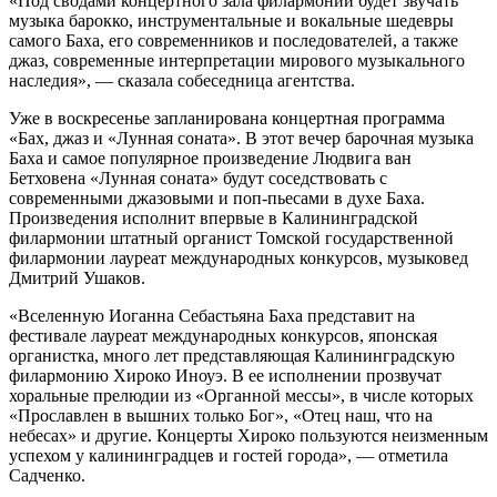
«Под сводами концертного зала филармонии будет звучать
музыка барокко, инструментальные и вокальные шедевры
самого Баха, его современников и последователей, а также
джаз, современные интерпретации мирового музыкального
наследия», — сказала собеседница агентства.
Уже в воскресенье запланирована концертная программа
«Бах, джаз и «Лунная соната». В этот вечер барочная музыка
Баха и самое популярное произведение Людвига ван
Бетховена «Лунная соната» будут соседствовать с
современными джазовыми и поп-пьесами в духе Баха.
Произведения исполнит впервые в Калининградской
филармонии штатный органист Томской государственной
филармонии лауреат международных конкурсов, музыковед
Дмитрий Ушаков.
«Вселенную Иоганна Себастьяна Баха представит на
фестивале лауреат международных конкурсов, японская
органистка, много лет представляющая Калининградскую
филармонию Хироко Иноуэ. В ее исполнении прозвучат
хоральные прелюдии из «Органной мессы», в числе которых
«Прославлен в вышних только Бог», «Отец наш, что на
небесах» и другие. Концерты Хироко пользуются неизменным
успехом у калининградцев и гостей города», — отметила
Садченко.