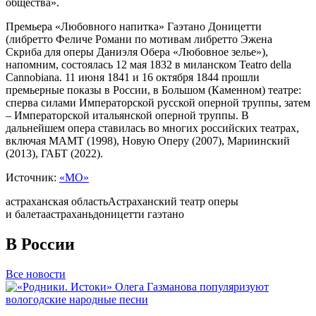
общества».
Премьера «Любовного напитка» Гаэтано Доницетти
(либретто Феличе Романи по мотивам либретто Эжена
Скриба для оперы Даниэля Обера «Любовное зелье»),
напомним, состоялась 12 мая 1832 в миланском Teatro della
Cannobiana. 11 июня 1841 и 16 октября 1844 прошли
премьерные показы в России, в Большом (Каменном) театре:
сперва силами Императорской русской оперной труппы, затем
– Императорской итальянской оперной труппы. В
дальнейшем опера ставилась во многих российских театрах,
включая МАМТ (1998), Новую Оперу (2007), Мариинский
(2013), ГАБТ (2022).
Источник:
«МО»
астраханская область
Астраханский театр оперы
и балета
астрахань
доницетти гаэтано
В России
Все новости