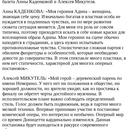
балета Анны Каденковой и Алексея Микутеля.
Анна КАДЕНКОВА: «Моя героиня Адина – женщина,
знающая себе цену. Изначально богатая и властная особа не
нуждается в подлинных чувствах, но по мере развития
сюжета ситуация меняется. Для меня эта роль не совсем
типична, поэтому приходится искать в себе новые краски для
воплощения образа Адины. Мои героини на сцене обычно
находятся в страданиях, а здесь нужно испытывать
противоположные чувства. Стилистически сложная партия с
обилием фиоритуры и особенностей, которые необходимо
довести до совершенства. В этом спектакле много пластики, в
нем нет статичности, характерной для многих оперных
постановок».
Алексей МИКУТЕЛЬ: «Мой герой – деревенский парень по
имени Неморино. У него нет ни положения в обществе, ни
хорошей должности, но зрители увидят, как из простачка к
финалу он обретет черты достойного мужчины. В
исполнительском плане важно соблюдать определенный
стиль. Голос должен быть подвижным, ведь в партии много
мелкой техники. Впервые принимаю участие в постановке
комической оперы, это интересно и необычно. Оперный мир
со времен Доницетти кардинально изменился. Данная
постановка будет находиться в ракурсе современного