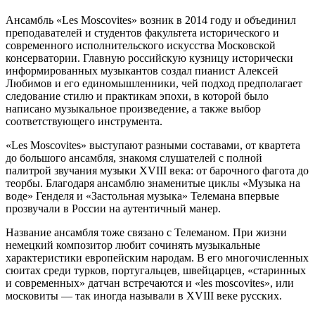
Ансамбль «Les Moscovites» возник в 2014 году и объединил
преподавателей и студентов факультета исторического и
современного исполнительского искусства Московской
консерватории. Главную российскую кузницу исторически
информированных музыкантов создал пианист Алексей
Любимов и его единомышленники, чей подход предполагает
следование стилю и практикам эпохи, в которой было
написано музыкальное произведение, а также выбор
соответствующего инструмента.
«Les Moscovites» выступают разными составами, от квартета
до большого ансамбля, знакомя слушателей с полной
палитрой звучания музыки XVIII века: от барочного фагота до
теорбы. Благодаря ансамблю знаменитые циклы «Музыка на
воде» Генделя и «Застольная музыка» Телемана впервые
прозвучали в России на аутентичный манер.
Название ансамбля тоже связано с Телеманом. При жизни
немецкий композитор любит сочинять музыкальные
характеристики европейским народам. В его многочисленных
сюитах среди турков, португальцев, швейцарцев, «старинных
и современных» датчан встречаются и «les moscovites», или
московиты — так иногда называли в XVIII веке русских.