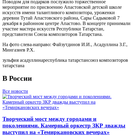
Поводом для подарков послужило торжественное
мероприятие по присвоению Апастовской детской школе
искусств имени талантливого композитора, уроженки
деревни Тутай Апастовского района, Сары Садыковой 7
декабря в районном центре Апастово. В концерте принимали
участие мастера искусств Республики Татарстан,
представители Союза композиторов Татарстана.
На фото слева-направо: Файзутдинов И.И., Асадуллина З.Г.,
Мингазиев Р.Х.
зульфия асадуллина
республика татарстан
союз композиторов
татарстана
В России
Все новости
Творческий мост между городами и
поколениями. Камерный оркестр ЗКР дважды
выступил на «Темиркановских вечерах»