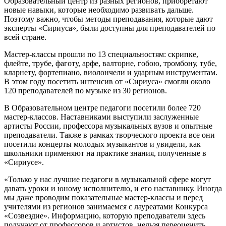
Образовательный центр из разных регионов, приобретают
новые навыки, которые необходимо развивать дальше.
Поэтому важно, чтобы методы преподавания, которые дают
эксперты «Сириуса», были доступны для преподавателей по
всей стране.
Мастер-классы прошли по 13 специальностям: скрипке,
флейте, трубе, фаготу, арфе, валторне, гобою, тромбону, тубе,
кларнету, фортепиано, виолончели и ударным инструментам.
В этом году посетить интенсив от «Сириуса» смогли около
120 преподавателей по музыке из 30 регионов.
В Образовательном центре педагоги посетили более 720
мастер-классов. Наставниками выступили заслуженные
артисты России, профессора музыкальных вузов и опытные
преподаватели. Также в рамках творческого проекта все они
посетили концерты молодых музыкантов и увидели, как
школьники применяют на практике знания, полученные в
«Сириусе».
«Только у нас лучшие педагоги в музыкальной сфере могут
давать уроки и юному исполнителю, и его наставнику. Иногда
мы даже проводим показательные мастер-классы и перед
учителями из регионов занимаемся с лауреатами Конкурса
«Созвездие». Информацию, которую преподаватели здесь
получают от профессоров и артистов, нельзя переоценить.