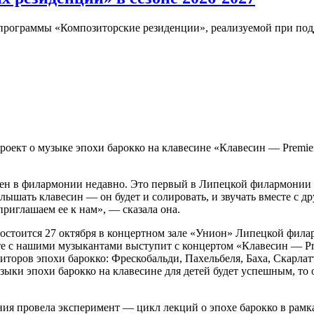
 программы «Композиторские резиденции», реализуемой при по
проект о музыке эпохи барокко на клавесине «Клавесин — Premi
ен в филармонии недавно. Это первый в Липецкой филармонии к
лышать клавесин — он будет и солировать, и звучать вместе с д
риглашаем ее к нам», — сказала она.
остоится 27 октября в концертном зале «Унион» Липецкой филарм
 с нашими музыкантами выступит с концертом «Клавесин — Pre
иторов эпохи барокко: Фрескобальди, Пахельбеля, Баха, Скарлат
ыки эпохи барокко на клавесине для детей будет успешным, то 
ния провела эксперимент — цикл лекций о эпохе барокко в рамк