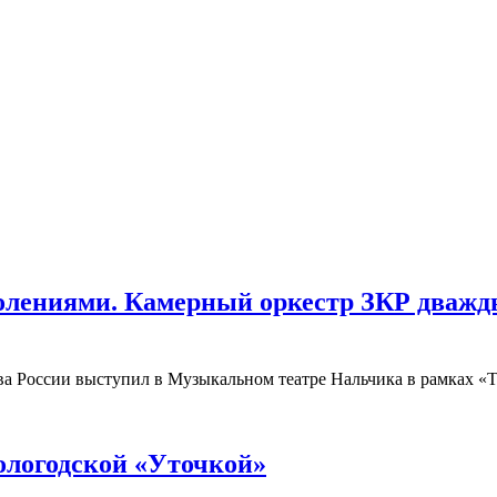
колениями. Камерный оркестр ЗКР дваж
ива России выступил в Музыкальном театре Нальчика в рамках 
ологодской «Уточкой»