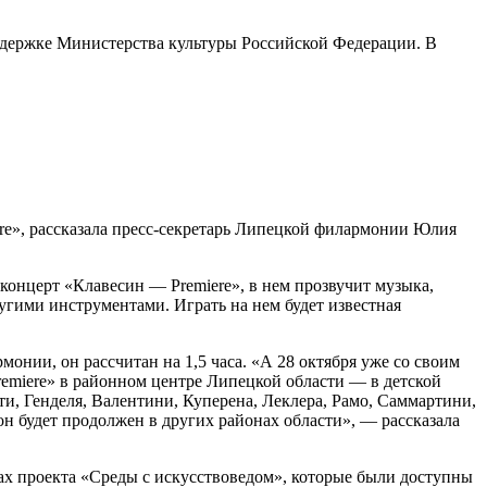
ддержке Министерства культуры Российской Федерации. В
ere», рассказала пресс-секретарь Липецкой филармонии Юлия
онцерт «Клавесин — Premiere», в нем прозвучит музыка,
ругими инструментами. Играть на нем будет известная
онии, он рассчитан на 1,5 часа. «А 28 октября уже со своим
miere» в районном центре Липецкой области — в детской
ти, Генделя, Валентини, Куперена, Леклера, Рамо, Саммартини,
он будет продолжен в других районах области», — рассказала
ах проекта «Среды с искусствоведом», которые были доступны