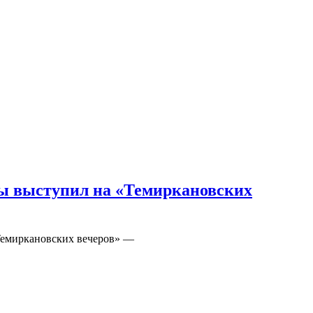
ды выступил на «Темиркановских
«Темиркановских вечеров» —