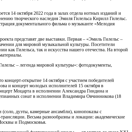
ется 14 октября 2022 года в залах отдела нотных изданий и
нению творческого наследия Эмиля Гилельса Кирилл Гилельс.
страция документального фильма о музыканте «Мелодия
оекта представят две выставки. Первая – «Эмиль Гилельс –
начении для мировой музыкальной культуры. Посетители
 как Гилельса, так и искусства нашего отечества. На второй
материалы.
Гилельс – легенда мировой культуры»: фотодокументы,
о концерт-открытие 14 октября с участием победителей
ова и концерт молодых исполнителей 15 октября в
онцерт Моцарта в исполнении Александра Гиндина и
ртепианных сонат в исполнении Владимира Овчинникова (18
 (соло, дуэты, камерные ансамбли), кинопоказы с
трансляции. Весьма разнообразны и локации: академические
Москвы и Подмосковья.