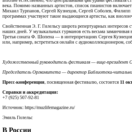
Вполне естественно, что центральными фигурами фестиваля с
века. Помимо названных артистов, список пианистов включает
Михаил Турпанов, Сергей Кузнецов, Сергей Соболев, Филипп 
программах участвуют такие выдающиеся артисты, как виолон
Свойственная Э. Г. Гилельсу широта репертуарных интересов
наших дней. У музыкальных гурманов есть весьма заманчивая 
Третья соната Ф. Шопена — в интерпретациях Сергея Кузнецо
или, например, встретиться онлайн с аудиоколлекционером, со
Художественный руководитель фестиваля — вице-президент О
Председатель Оргкомитета — директор Библиотеки-читальни 
Пресс-конференция
, посвященная фестивалю, состоится
11 ок
Справки и аккредитация:
+7 (925) 507-92-81
Источник: https://muzlifemagazine.ru/
Эмиль Гилельс
В России