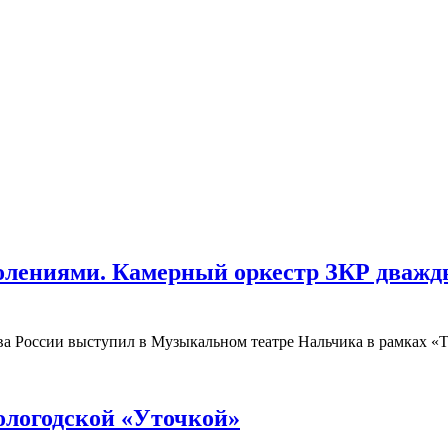
колениями. Камерный оркестр ЗКР дваж
ива России выступил в Музыкальном театре Нальчика в рамках 
ологодской «Уточкой»