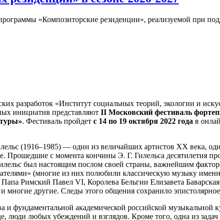
 программы «Композиторские резиденции», реализуемой при по
еских разработок «Институт социальных теорий, экологии и иск
рных инициатив представляют
II Московский фестиваль форте
ьтуры»
. Фестиваль пройдет
с 14 по 19 октября 2022 года
в онла
лельс (1916–1985) — один из величайших артистов XX века, оди
ре. Прошедшие с момента кончины Э. Г. Гилельса десятилетия 
илельс был настоящим послом своей страны, важнейшим факторо
ателями» (многие из них полюбили классическую музыку именно
Папа Римский Павел VI, Королева Бельгии Елизавета Баварская
многие другие. Следы этого общения сохранило эпистолярное 
а и фундаментальной академической российской музыкальной ку
е, люди любых убеждений и взглядов. Кроме того, одна из задач