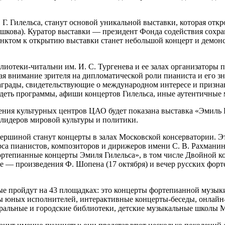
. Гилельса, станут основой уникальной выставки, которая откро
шкова). Куратор выставки — президент Фонда содействия сохра
унктом к открытию выставки станет небольшой концерт и демон
теки-читальни им. И. С. Тургенева и ее залах организаторы пр
я внимание зрителя на дипломатической роли пианиста и его з
рады, свидетельствующие о международном интересе и признании
деть программы, афиши концертов Гилельса, иные аутентичные 
ения культурных центров ЦАО будет показана выставка «Эмиль 
 лидеров мировой культуры и политики.
ршиной станут концерты в залах Московской консерватории. Эт
са пианистов, композиторов и дирижеров имени С. В. Рахманин
ртепианные концерты Эмиля Гилельса», в том числе Двойной к
ле — произведения Ф. Шопена (17 октября) и вечер русских фо
ые пройдут на 43 площадках: это концерты фортепианной музыки
 юных исполнителей, интерактивные концерты-беседы, онлайн-
еральные и городские библиотеки, детские музыкальные школы 