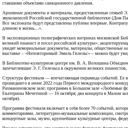
ставшими объектами санкционного давления.
Архивные документы и материалы, предоставленные семьей Э. Г
звукозаписей Российской государственной библиотеки (Дом Па
Все экспонаты будут представлены публике впервые. Контрап
длиною в жизнь…».
В экспозиционных полиграфических витринах московской Библио
великий пианист и посол российской культуры», акцентирующа
увидят мемориальные документы, материалы, общественные наг
выставке – «Неповторимый Эмиль Гилельс» – можно будет уви
В Библиотеке-культурном центре им. В. А. Волошина Объедин
запечатлевшие Э. Г. Гилельса в окружении великих пианистов,
Структура фестиваля — впечатляющая пирамида событий. Ее ве
прошедшего в июне 2022 года Первого международного конкур
Рахманиновском зале; программа в Большом зале «Любимые фо
Екатерины Мечетиной — 16 октября; два концерта в Малом за
октября).
Программа фестиваля включает в себя более 70 событий, котор
комментариями, литературно-музыкальные композиции, смотры
концертные залы, музеи, крупнейшие культурные центры, фед