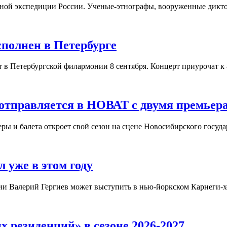
орной экспедиции России. Ученые-этнографы, вооруженные дикт
полнен в Петербурге
в Петербургской филармонии 8 сентября. Концерт приурочат к 
 отправляется в НОВАТ с двумя премьер
еры и балета откроет свой сезон на сцене Новосибирского госуд
 уже в этом году
ии Валерий Гергиев может выступить в нью-йоркском Карнеги-хо
 резиденций» в сезоне 2026-2027