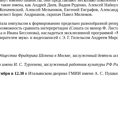
танут именно пианисты; они представляют несколько поколений
 такие имена, как Андрей Диев, Вадим Руденко, Алексей Набиу
Копачевский, Алексей Мельников, Евгений Евграфов, Александр
челист Борис Андрианов, скрипач Павел Милюков.
 стала импульсом к формированию предельно разнообразной реп
возможность сравнить интерпретации (Соната си минор Ф. Лист
ва и Ивана Бессонова), насладиться эксклюзивной программой 
бирателем звуко- и видеозаписей с Э. Г. Гилельсом Андреем Ми
бщества Фридерика Шопена в Москве, заслуженный деятель иск
имени И. С. Тургенева, заслуженный работник культуры РФ Ро
тября в 12.30
в Итальянском дворике ГМИИ имени А. С. Пушки