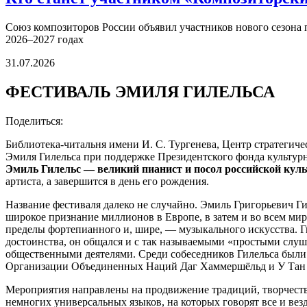
Союз композиторов России объявил участников нового сезона
2026–2027 годах
31.07.2026
ФЕСТИВАЛЬ ЭМИЛЯ ГИЛЕЛЬСА
Поделиться:
Библиотека-читальня имени И. С. Тургенева, Центр стратегич
Эмиля Гилельса при поддержке Президентского фонда культу
Эмиль Гилельс — великий пианист и посол российской кул
артиста, а завершится в день его рождения.
Название фестиваля далеко не случайно. Эмиль Григорьевич Ги
широкое признание миллионов в Европе, в затем и во всем ми
пределы фортепианного и, шире, — музыкального искусства. Г
достоинства, он общался и с так называемыми «простыми слуш
общественными деятелями. Среди собеседников Гилельса были 
Организации Объединенных Наций Даг Хаммершёльд и У Тан и 
Мероприятия направлены на продвижение традиций, творчеств
немногих универсальных языков, на которых говорят все и везд