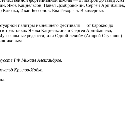
 отечественной фортепианной школы — от мэтров до звезд XXI
лин, Яков Кацнельсон, Павел Домбровский, Сергей Арцибашев,
 Ключко, Иван Бессонов, Ева Геворгян. В камерных
ертуарной палитры нынешнего фестиваля — от барокко до
а в трактовках Якова Кацнельсона и Сергея Арцибашева;
«Музыкальные редкости, или Одной левой» (Андрей Стукалов)
рошниковым.
усств РФ Михаил Александров.
муальд Крылов-Иодко.
на.