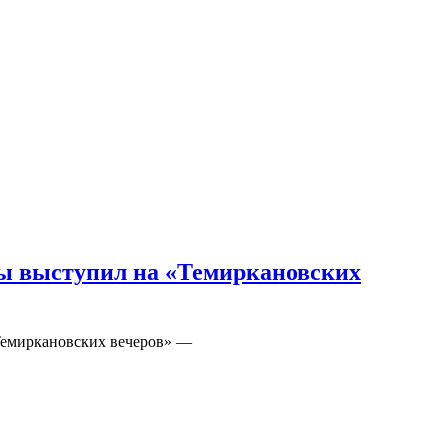
ды выступил на «Темиркановских
«Темиркановских вечеров» —