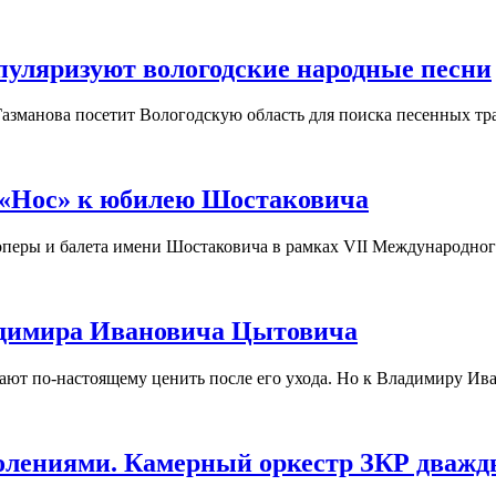
пуляризуют вологодские народные песни
азманова посетит Вологодскую область для поиска песенных тр
 «Нос» к юбилею Шостаковича
а оперы и балета имени Шостаковича в рамках VII Международно
ладимира Ивановича Цытовича
нают по-настоящему ценить после его ухода. Но к Владимиру Ива
колениями. Камерный оркестр ЗКР дваж