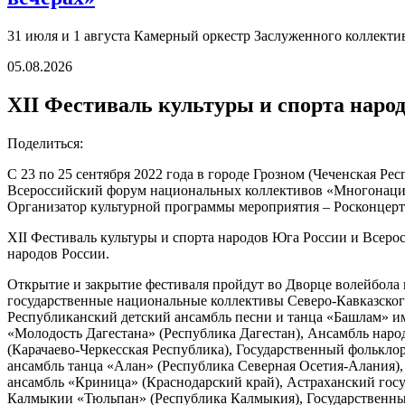
31 июля и 1 августа Камерный оркестр Заслуженного коллект
05.08.2026
XII Фестиваль культуры и спорта наро
Поделиться:
С 23 по 25 сентября 2022 года в городе Грозном (Чеченская Ре
Всероссийский форум национальных коллективов «Многонацио
Организатор культурной программы мероприятия – Росконцер
XII Фестиваль культуры и спорта народов Юга России и Всеро
народов России.
Открытие и закрытие фестиваля пройдут во Дворце волейбола и
государственные национальные коллективы Северо-Кавказского
Республиканский детский ансамбль песни и танца «Башлам» им
«Молодость Дагестана» (Республика Дагестан), Ансамбль нар
(Карачаево-Черкесская Республика), Государственный фолькло
ансамбль танца «Алан» (Республика Северная Осетия-Алания),
ансамбль «Криница» (Краснодарский край), Астраханский госу
Калмыкии «Тюльпан» (Республика Калмыкия), Государственный