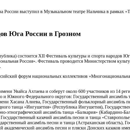
ива России выступил в Музыкальном театре Нальчика в рамках 
дов Юга России в Грозном
спублика) состоится XII Фестиваль культуры и спорта народов Юг
нальная Россия». Фестиваль проводится Министерством культу
т.
ссийский форум национальных коллективов «Многонациональная 
мени Увайса Ахтаева и соберут около 600 участников из 14 рег
 и Южного Федерального округов: Государственный ансамбль та
ени Хасана Алиева, Государственный фольклорный ансамбль пес
одного танца «Ингушетия» (Республика Ингушетия), Государств
рно-этнографический ансамбль танца «Балкария» (Кабардино-Ба
 Государственный казачий ансамбль песни и танца «Ставрополье
дарственный ансамбль песни и танца (Астраханская область), Г
 академический ансамбль песни и пляски Донских казаков имен