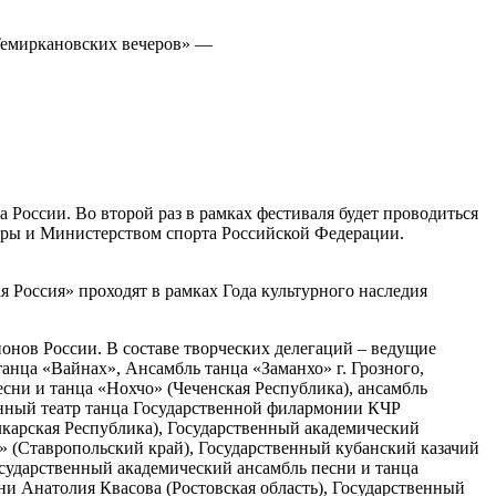
«Темиркановских вечеров» —
а России. Во второй раз в рамках фестиваля будет проводиться
ры и Министерством спорта Российской Федерации.
Россия» проходят в рамках Года культурного наследия
ионов России. В составе творческих делегаций – ведущие
нца «Вайнах», Ансамбль танца «Заманхо» г. Грозного,
ни и танца «Нохчо» (Чеченская Республика), ансамбль
енный театр танца Государственной филармонии КЧР
лкарская Республика), Государственный академический
» (Ставропольский край), Государственный кубанский казачий
осударственный академический ансамбль песни и танца
и Анатолия Квасова (Ростовская область), Государственный