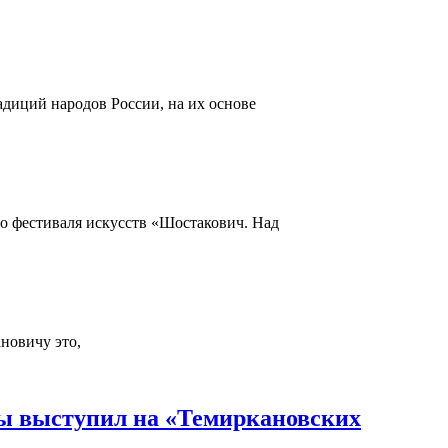
адиций народов России, на их основе
го фестиваля искусств «Шостакович. Над
новичу это,
ды выступил на «Темиркановских