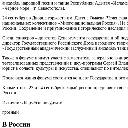
ансамбль народной песни и танца Республики Адыгея «Исламей
«Черное море» (г. Севастополь).
24 сентября во Дворце торжеств им. Дагуна Омаева (Чеченска
национальных коллективов «Многонациональная Россия». На ф
России. Сохранение и приумножение исторического наследия и 
Среди спикеров – директор Департамента государственной п
директор Государственного Российского Дома народного творч
«Государственный академический заслуженный ансамбль танца
Также в форуме примут участие заместитель генерального ди
театрализованных представлений и шоу-программ Сергей Влади
юрист в области культуры и искусства, специалист по интелле
После окончания форума состоится концерт Государственного 
Кроме этого, 23 и 24 сентября каждый регион представит свое
России.
Источник: https://culture.gov.ru/
грозный
В России