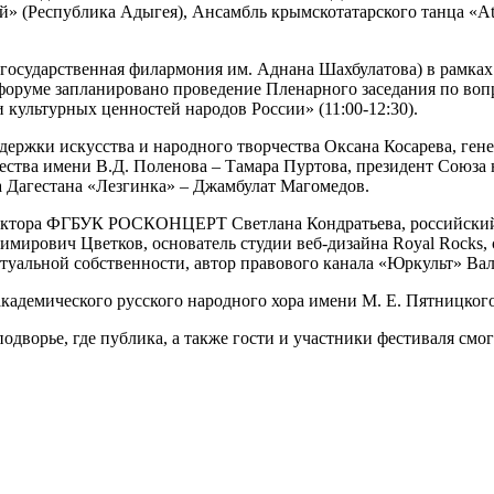
» (Республика Адыгея), Ансамбль крымскотатарского танца «At
я государственная филармония им. Аднана Шахбулатова) в рамка
оруме запланировано проведение Пленарного заседания по воп
культурных ценностей народов России» (11:00-12:30).
оддержки искусства и народного творчества Оксана Косарева
ества имени В.Д. Поленова – Тамара Пуртова, президент Союза
 Дагестана «Лезгинка» – Джамбулат Магомедов.
ректора ФГБУК РОСКОНЦЕРТ Светлана Кондратьева, российский 
мирович Цветков, основатель студии веб-дизайна Royal Rocks,
ктуальной собственности, автор правового канала «Юркульт» Ва
академического русского народного хора имени М. Е. Пятницкого
 подворье, где публика, а также гости и участники фестиваля с