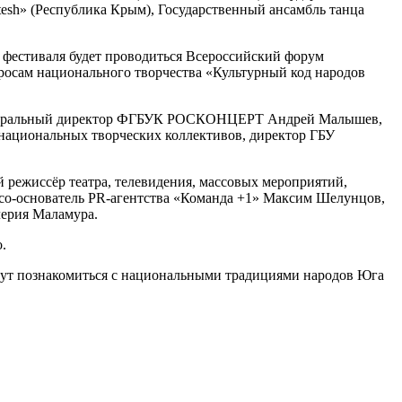
esh» (Республика Крым), Государственный ансамбль танца
х фестиваля будет проводиться Всероссийский форум
росам национального творчества «Культурный код народов
, генеральный директор ФГБУК РОСКОНЦЕРТ Андрей Малышев,
 национальных творческих коллективов, директор ГБУ
режиссёр театра, телевидения, массовых мероприятий,
 со-основатель PR-агентства «Команда +1» Максим Шелунцов,
лерия Маламура.
.
могут познакомиться с национальными традициями народов Юга