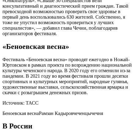
«Онкопатруль». «Свыше 30 специалистов вели
консультативный и диагностический прием граждан. Такой
превосходной возможностью проверить свое здоровье в
первый день воспользовались 630 жителей. Собственно, я
тоже не упустил возможность провериться у лучших
специалистов», — добавил глава Чечни, поблагодарив
организаторов фестиваля.
«Беноевская весна»
Фестиваль «Беноевская весна» проводят ежегодно в Ножай-
Юртовском в рамках проекта по возрождению национальной
культуры чеченского народа. В 2020 году его отменили из-за
пандемии. В 2021 году во время фестиваля прошли десятки
спортивных и культурных мероприятий, народные гулянья,
художественные выставки, сельскохозяйственная ярмарка и
скачки с розыгрышем денежных призов.
Источник: ТАСС
Беноевская весна
Рамзан Кадыров
чеченцы
чечня
В России