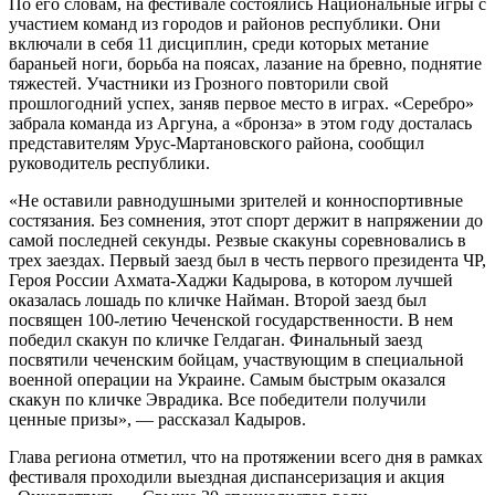
По его словам, на фестивале состоялись Национальные игры с
участием команд из городов и районов республики. Они
включали в себя 11 дисциплин, среди которых метание
бараньей ноги, борьба на поясах, лазание на бревно, поднятие
тяжестей. Участники из Грозного повторили свой
прошлогодний успех, заняв первое место в играх. «Серебро»
забрала команда из Аргуна, а «бронза» в этом году досталась
представителям Урус-Мартановского района, сообщил
руководитель республики.
«Не оставили равнодушными зрителей и конноспортивные
состязания. Без сомнения, этот спорт держит в напряжении до
самой последней секунды. Резвые скакуны соревновались в
трех заездах. Первый заезд был в честь первого президента ЧР,
Героя России Ахмата-Хаджи Кадырова, в котором лучшей
оказалась лошадь по кличке Найман. Второй заезд был
посвящен 100-летию Чеченской государственности. В нем
победил скакун по кличке Гелдаган. Финальный заезд
посвятили чеченским бойцам, участвующим в специальной
военной операции на Украине. Самым быстрым оказался
скакун по кличке Эврадика. Все победители получили
ценные призы», — рассказал Кадыров.
Глава региона отметил, что на протяжении всего дня в рамках
фестиваля проходили выездная диспансеризация и акция