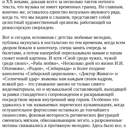
и XX веками, доказав всего за несколько тактов нотного
текста, что музыка не имеет временных границ. Но главным,
конечно же, оставалось единство визуально-звукового ряда,
когда то, что мы видим и слышим, представляет собой
целостный художественный организм, работающий на
режиссерскую сверхидею.
Вот и сегодня, вспоминая с детства любимые мелодии,
публика окунулась в ностальгию по тем временам, когда всем
двором бежали в кинотеатр, спеша занять очередь за
билетами, а потом наперебой пересказывали мамам и папам
сюжет новой картины. И хотя «Свой среди чужих, чужой
среди своих», «Раба любви», «Несколько дней из жизни И.И.
Обломова», «Родня», «Сибириада» и более поздние
киноленты «Сибирский цирюльник», «Доктор Живаго» и
«Солнечный удар» знакомы нам каждым своим кадром,
всякий раз – это узнавание заново не только самого
видеоматериала, но и музыкальной составляющей, выходящей
за рамки стандартного сопровождения и раскрывающей
посредством звуков внутренний мир героев. Особенно это
удавалось в так называемых лирических кульминациях, когда
оглушительное фортиссимо истаивало до тончайшего
пианиссимо, фоновая моторность ритмических фигураций
сменялась мягким, обволакивающим легато, а разрозненные
мотивы связывались в протяжную мелодию. Здесь было все, о