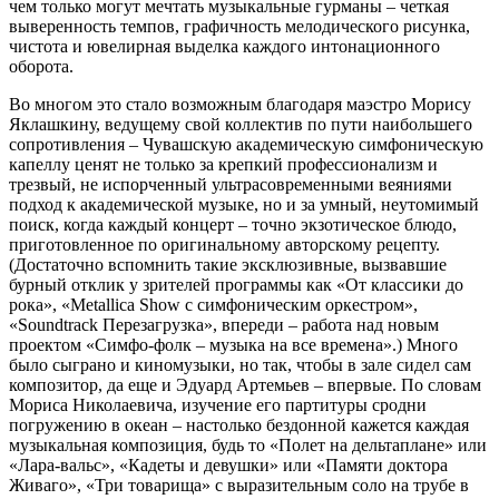
чем только могут мечтать музыкальные гурманы – четкая
выверенность темпов, графичность мелодического рисунка,
чистота и ювелирная выделка каждого интонационного
оборота.
Во многом это стало возможным благодаря маэстро Морису
Яклашкину, ведущему свой коллектив по пути наибольшего
сопротивления – Чувашскую академическую симфоническую
капеллу ценят не только за крепкий профессионализм и
трезвый, не испорченный ультрасовременными веяниями
подход к академической музыке, но и за умный, неутомимый
поиск, когда каждый концерт – точно экзотическое блюдо,
приготовленное по оригинальному авторскому рецепту.
(Достаточно вспомнить такие эксклюзивные, вызвавшие
бурный отклик у зрителей программы как «От классики до
рока», «Metallica Show c симфоническим оркестром»,
«Soundtrack Перезагрузка», впереди – работа над новым
проектом «Симфо-фолк – музыка на все времена».) Много
было сыграно и киномузыки, но так, чтобы в зале сидел сам
композитор, да еще и Эдуард Артемьев – впервые. По словам
Мориса Николаевича, изучение его партитуры сродни
погружению в океан – настолько бездонной кажется каждая
музыкальная композиция, будь то «Полет на дельтаплане» или
«Лара-вальс», «Кадеты и девушки» или «Памяти доктора
Живаго», «Три товарища» с выразительным соло на трубе в