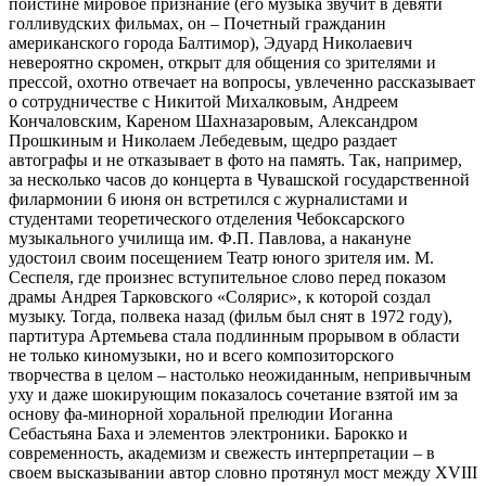
поистине мировое признание (его музыка звучит в девяти
голливудских фильмах, он – Почетный гражданин
американского города Балтимор), Эдуард Николаевич
невероятно скромен, открыт для общения со зрителями и
прессой, охотно отвечает на вопросы, увлеченно рассказывает
о сотрудничестве с Никитой Михалковым, Андреем
Кончаловским, Кареном Шахназаровым, Александром
Прошкиным и Николаем Лебедевым, щедро раздает
автографы и не отказывает в фото на память. Так, например,
за несколько часов до концерта в Чувашской государственной
филармонии 6 июня он встретился с журналистами и
студентами теоретического отделения Чебоксарского
музыкального училища им. Ф.П. Павлова, а накануне
удостоил своим посещением Театр юного зрителя им. М.
Сеспеля, где произнес вступительное слово перед показом
драмы Андрея Тарковского «Солярис», к которой создал
музыку. Тогда, полвека назад (фильм был снят в 1972 году),
партитура Артемьева стала подлинным прорывом в области
не только киномузыки, но и всего композиторского
творчества в целом – настолько неожиданным, непривычным
уху и даже шокирующим показалось сочетание взятой им за
основу фа-минорной хоральной прелюдии Иоганна
Себастьяна Баха и элементов электроники. Барокко и
современность, академизм и свежесть интерпретации – в
своем высказывании автор словно протянул мост между XVIII