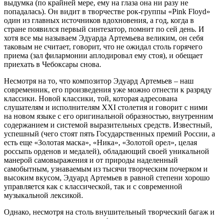
выдумка (по крайней мере, ему на глаза она ни разу не
попадалась). Он видит в творчестве рок-группы «Pink Floyd»
один из главных источников вдохновения, а год, когда в
стране появился первый синтезатор, помнит по сей день. И
хотя все мы называем Эдуарда Артемьева великим, он себя
таковым не считает, говорит, что не ожидал столь горячего
приема (зал филармонии аплодировал ему стоя), и обещает
приехать в Чебоксары снова.
Несмотря на то, что композитор Эдуард Артемьев – наш
современник, его произведения уже можно отнести к разряду
классики. Новой классики, той, которая адресована
слушателям и исполнителям XXI столетия и говорит с ними
на новом языке с его оригинальной образностью, внутренним
содержанием и системой выразительных средств. Известный,
успешный (чего стоят пять Государственных премий России, а
есть еще «Золотая маска», «Ника», «Золотой орел», целая
россыпь орденов и медалей), обладающий своей уникальной
манерой самовыражения и от природы наделенный
самобытным, узнаваемым из тысячи творческим почерком и
высоким вкусом, Эдуард Артемьев в равной степени хорошо
управляется как с классической, так и с современной
музыкальной лексикой.
Однако, несмотря на столь внушительный творческий багаж и