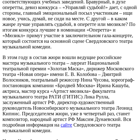
соответствующих учебных заведений. Бравурный, в духе
оперетты, девиз конкурса – «Управляй судьбой!» дает, с одной
стороны, главный эмоциональный посыл участникам – ищи
новое, учись, думай, не сиди на месте. С другой – в каком
жанре лучше управлять судьбой, в оперетте или мюзикле? По
итогам конкурса лучшие в номинации «Оперетта» и
«Мюзикл» примут участие в заключительном гала-концерте,
который состоится на основной сцене Свердловского театра
музыкальной комедии.
В этом году в состав жюри вошли ведущие российские
мастера музыкального театра – лауреат Национальной
театральной премии «Золотая Маска», дирижер Московского
театра «Новая опера» имени Е. В. Колобова – Дмитрий
Волосников, театральный режиссер Нина Чусова, хореограф-
постановщик компании «Бродвей Москва» Ирина Кашуба,
актриса, мастер курса «Артист мюзикла» факультета
музыкального театра РАТИ (ГИТИС) Лика Рулла,
заслуженный артист РФ, директор-художественный
руководитель Новосибирского музыкального театра Леонид
Кипнис. Председателем жюри, уже в четвертый раз, станет
композитор, народный артист РФ Максим Дунаевский. Вся
подробная информация на
сайте
Свердловского театра
музыкальной комедии.