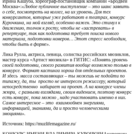
Ирина Кашуба, хореограф-постановщик компании «Бродвей
Москва»:
«Любое публичное выступление – это шанс заявить
о себе, посмотреть на коллег, на их уровень. Для тех
конкурсантов, которые уже работают в театрах, конкурс
Курочкина, на мой взгляд, особенно важен. Это стимул к
движению, толчок к росту, чтобы не «застревать» в
репертуаре, так как подготовка требует поиска нового
материала, подготовки номеров… Этот стресс необходим,
чтобы быть в форме».
Лика Рулла, актриса, певица, солистка российских мюзиклов,
мастер курса «Артист мюзикла» в ГИТИС:
«Понять уровень
своей подготовки, своего развития вообще возможно только в
конкурсе. Формат кастинга хорош для отдельных проектов.
И здесь масса составляющих – ты можешь не подойти по
типажу, да, ты просто не интересен режиссеру, который
непосредственно набирает на проект. А на конкурсе члены
жюри, с разными взглядами, своим видением, поэтому конкурс
есть конкурс, пока можно , надо участвовать именно в них.
Самое интересное – это взаимообмен энергиями,
информацией, знаниями, да и просто человеческими
эмоциями».
Источник: https://muzlifemagazine.ru/
КОНКУРС ИМЕНИ ВЛАДИМИРА КУРОЧКИНА
курочкин