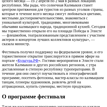
целого месяца — со 2 апреля по 2 мая в разных локациях
республики. Мы рады, что солнечная Калмыкия станет
центром притяжения для туристов из разных уголков страны,
которые в течение всего месяца смогут любоваться цветами,
местными достопримечательностями, знакомиться с
уникальной культурой, традициями, многовековыми
обычаями калмыцкого народа, традиционной кухней. Сегодня
мы торжественно открыли его на площади Победы в Элисте
— флешмобом, театрализованным представлением с участием
актеров и концертом лучших коллективов культуры», —
сказала министр.
Фестиваль получил поддержку на федеральном уровне, и его
торжественное открытие транслируется в прямом эфире на
портале «
Культура.РФ
«. Гостями мероприятия в Элисте стали
жители Калмыкии и других российских регионов, с утра
доставленные в степную республику туроператорами. В
течение дня они смогут поучаствовать в этнографической
программе, посетить фотозоны, мастер-классы по калмыцким
танцам, плэнеры художников, развлечь детей на
аттракционах, купить сувениры, местную продукцию.
О программе фестиваля
Такая же насыщенная программа запланирована на каждые