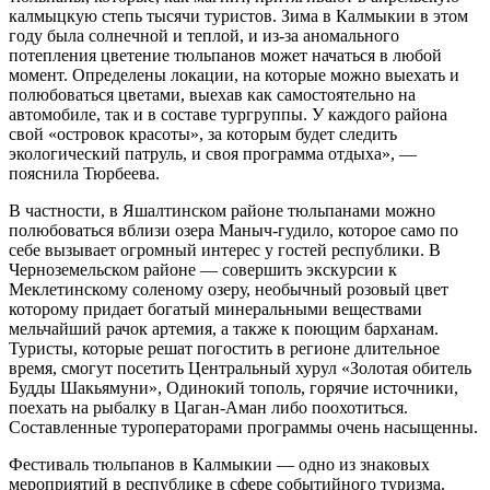
калмыцкую степь тысячи туристов. Зима в Калмыкии в этом
году была солнечной и теплой, и из-за аномального
потепления цветение тюльпанов может начаться в любой
момент. Определены локации, на которые можно выехать и
полюбоваться цветами, выехав как самостоятельно на
автомобиле, так и в составе тургруппы. У каждого района
свой «островок красоты», за которым будет следить
экологический патруль, и своя программа отдыха», —
пояснила Тюрбеева.
В частности, в Яшалтинском районе тюльпанами можно
полюбоваться вблизи озера Маныч-гудило, которое само по
себе вызывает огромный интерес у гостей республики. В
Черноземельском районе — совершить экскурсии к
Меклетинскому соленому озеру, необычный розовый цвет
которому придает богатый минеральными веществами
мельчайший рачок артемия, а также к поющим барханам.
Туристы, которые решат погостить в регионе длительное
время, смогут посетить Центральный хурул «Золотая обитель
Будды Шакьямуни», Одинокий тополь, горячие источники,
поехать на рыбалку в Цаган-Аман либо поохотиться.
Составленные туроператорами программы очень насыщенны.
Фестиваль тюльпанов в Калмыкии — одно из знаковых
мероприятий в республике в сфере событийного туризма.