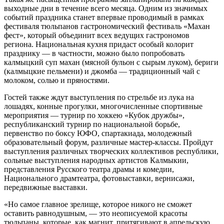
выходные дни в течение всего месяца. Одним из значимых
событий праздника станет впервые проводимый в рамках
фестиваля тюльпанов гастрономический фестиваль «Махан
фест», который объединит всех ведущих гастрономов
региона. Национальная кухня придаст особый колорит
празднику — в частности, можно было попробовать
калмыцкий суп махан (мясной бульон с сырым луком), бериги
(калмыцкие пельмени) и джомба — традиционный чай с
молоком, солью и пряностями.
Гостей также ждут выступления по стрельбе из лука на
лошадях, конные прогулки, многочисленные спортивные
мероприятия — турнир по хоккею «Кубок дружбы»,
республиканский турнир по национальной борьбе,
первенство по боксу ЮФО, спартакиада, молодежный
образовательный форум, различные мастер-классы. Пройдут
выступления различных творческих коллективов республики,
сольные выступления народных артистов Калмыкии,
представления Русского театра драмы и комедии,
Национального драмтеатра, фотовыставки, вернисажи,
передвижные выставки.
«Но самое главное зрелище, которое никого не сможет
оставить равнодушным, — это неописуемой красоты
тюльпаны, которые, как магнит, притягивают в апрельскую