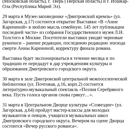
(Московская область), г. Тверь (Тверская область) и г. Йошкар-
Ола (Республика Марий Эл).
29 марта в Музее-заповеднике «Дмитровский кремль» (ул.
Загорская, д.17) состоится открытие Выставки «В «Анне
Карениной» я люблю мысль семейную. 145 лет публикации
последней части» из собрания Государственного музея Л.Н.
Толстого в Москве. Посетители выставки увидят черновые
рукописи – ранние редакции, последнюю редакцию эпизода
смерти Анны Карениной, корректуру финала романа.
Выставка будет экспонироваться в течение месяца и по
традиции ее передадут в дар учреждениям культуры и
образования Дмитровского городского округа.
30 марта в зале Дмитровской центральной межпоселенческой
библиотеки (ул. Почтовая, д.16, корп.2) состоится
литературно-музыкальный спектакль «Поэзия Серебряного
века. Пусть голоса органов снова грянут…».
31 марта в Центральном Дворце культуры «Созвездие» (ул.
Загорская, д.64) пройдут мастер-классы для молодых
музыкантов и певцов, учащихся музыкальных школ
Дмитровского городского округа. Вечером на сцене Дворца
состоится «Вечер русского романса».