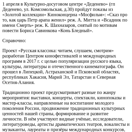
1 апреля в Культурно-досуговом центре «Деденево» (гп
Деденево, ул. Комсомольская, д.30) пройдут показы из
«Золотой коллекции» Киноконцерна «Мосфильм»: «Сказ про
то, как царь Петр арапа женил» реж. А. Митта и «Всадник по
имени Смерть» реж. К. Шахназаров, снятый по мотивам
повести Бориса Савинкова «Конь Бледный».
Справочно:
Проект «Русская классика: читаем, слушаем, смотрим»
разработан Центром кинофестивалей и международных
программ в 2017 г. с целью популяризации русского языка,
культуры, литературы и отечественного кинематографа. Он
прошел в Липецкой, Астраханской и Псковской областях,
республиках Хакасия, Марий Эл, Татарстан и Северная
Осетия-Алания.
Традиционно проект предусматривает разные по жанру
мероприятия: выставки, концерты, спектакли, кинопоказы и
мастер-классы, направленные на воспитание молодого
поколения России, продвижение традиционных культурных
ценностей нашей страны, формирование и развитие
личности. В нём участвуют видные учёные, исследователи,
литературоведы, артисты драматических театров, вокалисты и
музыканты, лауреаты и призёры международных конкурсов,