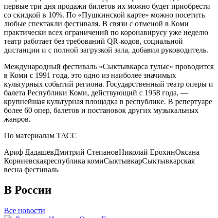
первые три дня продажи билетов их можно будет приобрести
со скидкой в 10%. По «Пушкинской карте» можно посетить
любые спектакли фестиваля. В связи с отменой в Коми
практически всех ограничений по коронавирусу уже неделю
театр работает без требований QR-кодов, социальной
дистанции и с полной загрузкой зала, добавил руководитель.
Международный фестиваль «Сыктывкарса тулыс» проводится
в Коми с 1991 года, это одно из наиболее значимых
культурных событий региона. Государственный театр оперы и
балета Республики Коми, действующий с 1958 года, —
крупнейшая культурная площадка в республике. В репертуаре
более 60 опер, балетов и постановок других музыкальных
жанров.
По материалам ТАСС
Ариф Дадашев
Дмитрий Степанов
Николай Ерохин
Оксана
Корниевская
республика коми
Сыктывкар
Сыктывкарская
весна фестиваль
В России
Все новости