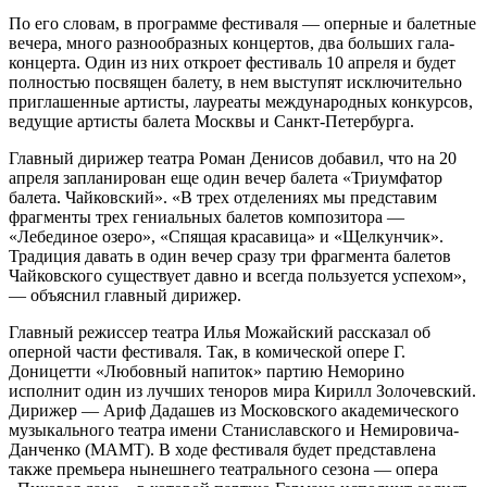
По его словам, в программе фестиваля — оперные и балетные
вечера, много разнообразных концертов, два больших гала-
концерта. Один из них откроет фестиваль 10 апреля и будет
полностью посвящен балету, в нем выступят исключительно
приглашенные артисты, лауреаты международных конкурсов,
ведущие артисты балета Москвы и Санкт-Петербурга.
Главный дирижер театра Роман Денисов добавил, что на 20
апреля запланирован еще один вечер балета «Триумфатор
балета. Чайковский». «В трех отделениях мы представим
фрагменты трех гениальных балетов композитора —
«Лебединое озеро», «Спящая красавица» и «Щелкунчик».
Традиция давать в один вечер сразу три фрагмента балетов
Чайковского существует давно и всегда пользуется успехом»,
— объяснил главный дирижер.
Главный режиссер театра Илья Можайский рассказал об
оперной части фестиваля. Так, в комической опере Г.
Доницетти «Любовный напиток» партию Неморино
исполнит один из лучших теноров мира Кирилл Золочевский.
Дирижер — Ариф Дадашев из Московского академического
музыкального театра имени Станиславского и Немировича-
Данченко (МАМТ). В ходе фестиваля будет представлена
также премьера нынешнего театрального сезона — опера