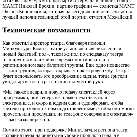
«Пиковая дама», в которой партию Германа исполнит солист
МАМТ Николай Ерохин, партию графини — солистка МАМТ
Оксана Корниевская, которая на сегодняшний день считается
лучшей исполнительницей этой партии, отметил Можайский.
Технические возможности
Как отметил директор театра, благодаря помощи
Минкультуры Коми в театре установлен «великолепный
новый балетный пол», такой же пол по спецзаказу театра
планируется в ближайшее время смонтировать и в
репетиционном зале балетной труппы. Еще одно новшество
— конструкция, которая закрывает оркестровую яму. Театр
будет использовать это преображение сцены, тогда зрители
увидят артистов на расстоянии вытянутой руки.
«Мы также внедрили новую подачу спектаклей через
программки, они теперь не только печатные, но и
электронные, и скоро внедрим еще и аудиоформат, чтобы
зрители приходили к нам подготовленными, чтобы они могли
прочесть или прослушать на телефоне содержание спектакля»,
— рассказал директор.
Помимо этого, при поддержке Минкультуры региона театр
сохранил цены на билеты на уровне прошлого года, а в