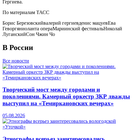
Гергиева.
По материалам ТАСС
Борис Березовский
валерий гергиев
денис мацуев
Ева
Геворгян
иоланта опера
Мариинский фестиваль
Николай
Луганский
Сон Чжин Чо
В России
Все новости
Творческий мост между городами и
поколениями. Камерный оркестр ЗКР дважды
выступил на «Темиркановских вечерах»
05.08.2026
Этнографы всерьез заинтересовались