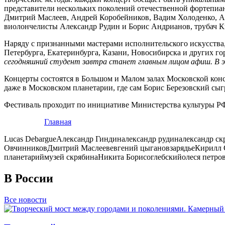
представители нескольких поколений отечественной фортепи
Дмитрий Маслеев, Андрей Коробейников, Вадим Холоденко, Ал
виолончелисты Александр Рудин и Борис Андрианов, трубач К
Наряду с признанными мастерами исполнительского искусства,
Петербурга, Екатеринбурга, Казани, Новосибирска и других го
сегодняшний студент завтра станет главным лицом афиш. В э
Концерты состоятся в Большом и Малом залах Московской конс
даже в Московском планетарии, где сам Борис Березовский сы
Фестиваль проходит по инициативе Министерства культуры РФ
Главная
Lucas Debargue
Александр Гиндин
александр рудин
александр ск
Овчинников
Дмитрий Маслеев
евгений цыганов
зарядье
Кирилл 
планетарий
музей скрябина
Никита Борисоглебский
олеся петро
В России
Все новости