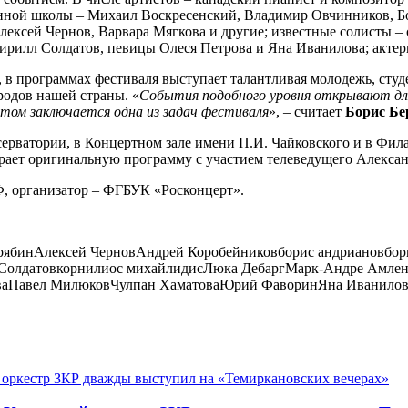
анной школы – Михаил Воскресенский, Владимир Овчинников, Б
ексей Чернов, Варвара Мягкова и другие; известные солисты –
ирилл Солдатов, певицы Олеся Петрова и Яна Иванилова; акте
 в программах фестиваля выступает талантливая молодежь, сту
родов нашей страны. «
События подобного уровня открывают для
том заключается одна из задач фестиваля
», – считает
Борис Бе
ерватории, в Концертном зале имени П.И. Чайковского и в Фила
грает оригинальную программу с участием телеведущего Алексан
, организатор – ФГБУК «Росконцерт».
рябин
Алексей Чернов
Андрей Коробейников
борис андрианов
бор
Солдатов
корнилиос михайлидис
Люка Дебарг
Марк-Андре Амле
ва
Павел Милюков
Чулпан Хаматова
Юрий Фаворин
Яна Иванилов