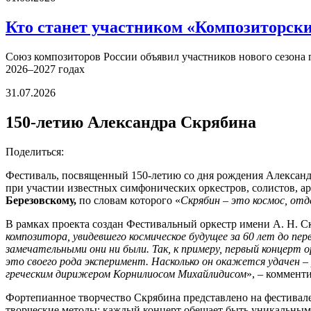
Кто станет участником «Композиторских
Союз композиторов России объявил участников нового сезона
2026–2027 годах
31.07.2026
150-летию Александра Скрябина
Поделиться:
Фестиваль, посвященный 150-летию со дня рождения Александр
при участии известных симфонических оркестров, солистов, а
Березовскому,
по словам которого «
Скрябин – это космос, отд
В рамках проекта создан Фестивальный оркестр имени А. Н. С
композитора, увидевшего космическое будущее за 60 лет до п
замечательными они ни были. Так, к примеру, первый концерт 
это своего рода эксперимент. Насколько он окажется удачен
греческим дирижером Корнилиосом Михайлидисом
», – коммент
Фортепианное творчество Скрябина представлено на фестивал
творческие методы: каждый концерт обещает быть уникальным