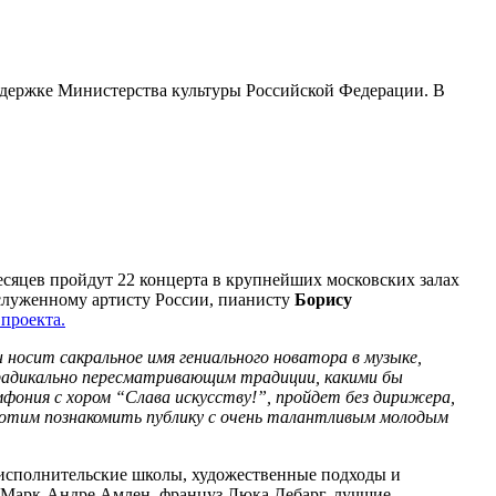
ддержке Министерства культуры Российской Федерации. В
есяцев пройдут 22 концерта в крупнейших московских залах
аслуженному артисту России, пианисту
Борису
 проекта.
н носит сакральное имя гениального новатора в музыке,
, радикально пересматривающим традиции, какими бы
мфония с хором “Слава искусству!”, пройдет без дирижера,
 хотим познакомить публику с очень талантливым молодым
 исполнительские школы, художественные подходы и
р Марк-Андре Амлен, француз Люка Дебарг, лучшие