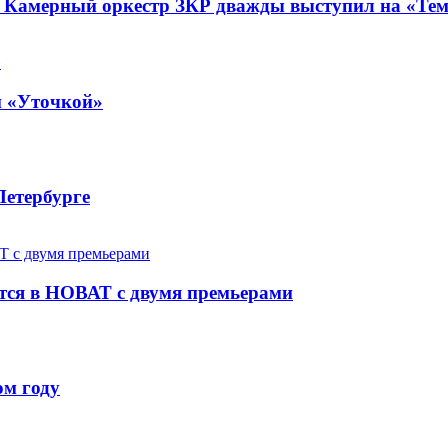
. Камерный оркестр ЗКР дважды выступил на «Те
й «Уточкой»
Петербурге
ется в НОВАТ с двумя премьерами
ом году