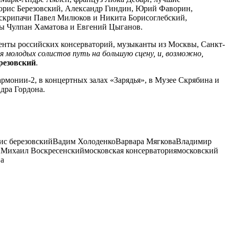
орис Березовский, Александр Гиндин, Юрий Фаворин,
 скрипачи Павел Милюков и Никита Борисоглебский,
ры Чулпан Хаматова и Евгений Цыганов.
денты российских консерваторий, музыканты из Москвы, Санкт-
 молодых солистов путь на большую сцену, и, возможно,
резовский
.
рмонии-2, в концертных залах «Зарядья», в Музее Скрябина и
дра Гордона.
ис березовский
Вадим Холоденко
Варвара Мягкова
Владимир
н
Михаил Воскресенский
московская консерватория
московский
а