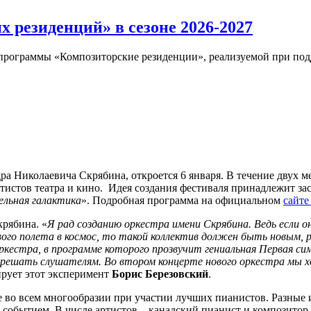
 резиденций» в сезоне 2026-2027
 программы «Композиторские резиденции», реализуемой при по
а Николаевича Скрябина, откроется 6 января. В течение двух м
ртистов театра и кино. Идея создания фестиваля принадлежит з
ельная галактика
». Подробная программа на официальном
сайте
крябина. «
Я рад созданию оркестра имени Скрябина. Ведь если о
ервого полета в космос, то такой коллектив должен быть новым
оркестра, в программе которого прозвучит гениальная Первая си
 – решать слушателям. Во втором концерте нового оркестра мы
ирует этот эксперимент
Борис Березовский
.
е во всем многообразии при участии лучших пианистов. Разные
 событием. В числе артистов – канадский пианист и композито