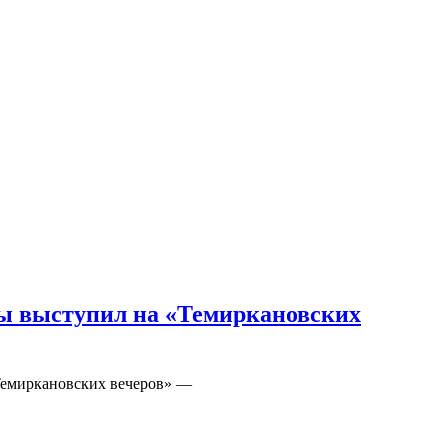
ды выступил на «Темиркановских
«Темиркановских вечеров» —