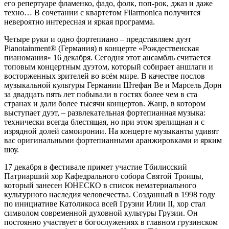
его репертуаре фламенко, фадо, фолк, поп-рок, джаз и даже
техно… В сочетании с квартетом Filarmonica получится
невероятно интересная и яркая программа.
Четыре руки и одно фортепиано – представляем дуэт
Pianotainment® (Германия) в концерте «Рождественская
пианомания» 16 декабря. Сегодня этот ансамбль считается
топовым концертным дуэтом, который собирает аншлаги и
восторженных зрителей во всём мире. В качестве послов
музыкальной культуры Германии Штефан Ве и Марсель Дорн
за двадцать пять лет побывали в гостях более чем в ста
странах и дали более тысячи концертов. Жанр, в котором
выступает дуэт, – развлекательная фортепианная музыка:
технически всегда блестящая, но при этом зрелищная и с
изрядной долей самоиронии. На концерте музыканты удивят
вас оригинальными фортепианными аранжировками и ярким
шоу.
17 декабря в фестивале примет участие Тбилисский
Патриарший хор Кафедрального собора Святой Троицы,
который занесен ЮНЕСКО в список нематериального
культурного наследия человечества. Созданный в 1998 году
по инициативе Католикоса всей Грузии Илии II, хор стал
символом современной духовной культуры Грузии. Он
постоянно участвует в богослужениях в главном грузинском