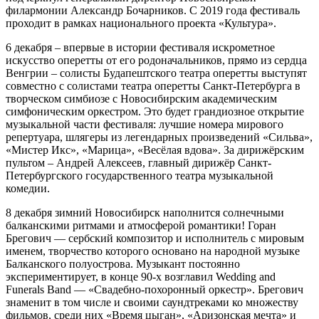
филармонии Александр Бочарников. С 2019 года фестиваль
проходит в рамках национального проекта «Культура».
6 декабря – впервые в истории фестиваля искрометное
искусство оперетты от его родоначальников, прямо из сердца
Венгрии – солисты Будапештского театра оперетты выступят
совместно с солистами театра оперетты Санкт-Петербурга в
творческом симбиозе с Новосибирским академическим
симфоническим оркестром. Это будет грандиозное открытие
музыкальной части фестиваля: лучшие номера мирового
репертуара, шлягеры из легендарных произведений «Сильва»,
«Мистер Икс», «Марица», «Весёлая вдова». За дирижёрским
пультом – Андрей Алексеев, главный дирижёр Санкт-
Петербургского государственного театра музыкальной
комедии.
8 декабря зимний Новосибирск наполнится солнечными
балканскими ритмами и атмосферой романтики! Горан
Брегович — сербский композитор и исполнитель с мировым
именем, творчество которого основано на народной музыке
Балканского полуострова. Музыкант постоянно
экспериментирует, в конце 90-х возглавил Wedding and
Funerals Band — «Свадебно-похоронный оркестр». Брегович
знаменит в том числе и своими саундтреками ко множеству
фильмов, среди них «Время цыган», «Аризонская мечта» и