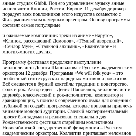
аниме-студиях Ghibli. Под его управлением музыку аниме
исполняют в Японии, России, Европе. 11 декабря дирижер
порадует всех поклонников этого искусства совместно с
Филармоническим камерным оркестром. Основу программы
составят самые популярные
и ожидаемые композиции: треки из аниме «Наруто»,
«Клинок, рассекающий Демонов», «Тёмный дворецкий»,
«Сейлор Мун», «Стальной алхимик», «Евангелион» и
многих-многих других.
Программу фестиваля продолжит выступление
виолончелиста Дениса Шаповалова с Русским академическим
оркестром 12 декабря. Программа «We will folk you» – это
необычный синтез русских народных мотивов и рок-хитов.
Всё смешается в бурный коктейль: традиции и новаторство,
фолк и рок. Автор идеи – Денис Шаповалов, виолончелист и
дирижёр, классический и рок-исполнитель, композитор и
аранжировщик, в поисках современного языка для общения с
публикой он создаёт программы, которые призваны привлечь
внимание молодой аудитории. Смелый экспериментальный
проект был задуман и реализован специально для
Рождественского фестиваля старейшим коллективом
Новосибирской государственной филармонии – Русским
академическим оркестром. Коллектив приглашает меломанов