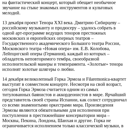
на фантастический концерт, который обещает необычное
звучание на стыке знакомых инструментов и культовых
мелодий.
13 декабря проект Тенора XXI века. Дмитрию Сибирцеву –
российскому музыканту и продюсеру – удалось собрать в
одной арт-программе ведущих теноров престижных
московских и европейских оперных театров –
Государственного академического Большого театра России,
Московского театра «Новая опера» им. Е.В. Колобова,
Лейпцигской оперы (Германия), каждый из которых –
обладатель неповторимого тембра, своеобразной
исполнительской манеры и темперамента. «Золотые» тенора
исполнят золотые шлягеры о любви.
14 декабря великолепный Горка Эрмоза и Filaremonica-квартет
выступят в совместном концерте. Несмотря на свой возраст,
сегодня Горка Эрмоза считается одним из самых
титулованных баянистов и аккордеонистов в мире. Ярчайший
представитель своей страны Испании, как солист сотрудничал
со всеми знаменитыми оркестрами мира. Произведения
Эрмозы являются обязательными для исполнения при
поступлении в престижнейшие консерватории мира –
Москвы, Пекина, Лондона, Шанхая и другие. Горка не
ограничивается исполнением только классической музыки, в