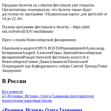
Продажи билетов на события фестиваля уже открыты.
Организаторы подчеркнули, что билеты также будут
доступны по программе «Пушкинская карта» для зрителей от
14 до 22 лет.
Полная программа фестиваля и билеты – https://phil-
nsk.ru/festivali/XIV-mezhdunaro
Пресс-служба Новосибирской филармонии
Filaremonica-квартет
OPUS POSTH
Pianotainment®
Александр
Бочарников
Андрей Алексеев
Горка Эрмоза
Новосибирская
филармония
Рождественский фестиваль искусств в
Новосибирске
Симон Джангулашвили
Тбилисский
Патриарший хор Кафедрального собора Святой Троицы
Томас
Зандерлинг
В России
Все новости
«Родники. Истоки» Олега Газманова