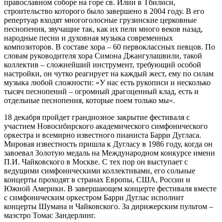
православном соборе на горе св. Илии в Тбилиси,
строительство которого было завершено в 2004 году. В его
репертуар входят многоголосные грузинские церковные
песнопения, звучащие так, как их пели много веков назад,
народные песни и духовная музыка современных
композиторов. В составе хора – 60 первоклассных певцов. По
словам руководителя хора Симона Джангулашвили, такой
коллектив – сложнейший инструмент, требующий особой
настройки, он чутко реагирует на каждый жест, ему по силам
музыка любой сложности: «У нас есть рукописи и несколько
тысяч песнопений – огромный драгоценный клад, есть и
отдельные песнопения, которые поем только мы».
18 декабря пройдет грандиозное закрытие фестиваля с
участием Новосибирского академического симфонического
оркестра и всемирно известного пианиста Барри Дугласа.
Мировая известность пришла к Дугласу в 1986 году, когда он
завоевал Золотую медаль на Международном конкурсе имени
П.И. Чайковского в Москве. С тех пор он выступает с
ведущими симфоническими коллективами, его сольные
концерты проходят в странах Европы, США, России и
Южной Америки. В завершающем концерте фестиваля вместе
с симфоническим оркестром Барри Дуглас исполнит
концерты Шумана и Чайковского. За дирижерским пультом –
маэстро Томас Зандерлинг.