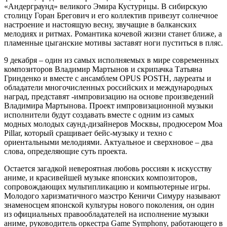
«Андерграунд» великого Эмира Кустурицы. В сибирскую
столицу Горан Брегович и его коллектив привезут солнечное
настроение и настоящую весну, звучащие в балканских
мелодиях и ритмах. Романтика кочевой жизни станет ближе, а
пламенные цыганские мотивы заставят ноги пуститься в пляс.
9 декабря – один из самых исполняемых в мире современных
композиторов Владимир Мартынов и скрипачка Татьяна
Гринденко и вместе с ансамблем OPUS POSTH, лауреаты и
обладатели многочисленных российских и международных
наград, представят -импровизацию на основе произведений
Владимира Мартынова. Проект импровизационной музыки
исполнители будут создавать вместе с одним из самых
модных молодых саунд-дизайнеров Москвы, продюсером Moa
Pillar, который сращивает бейс-музыку и техно с
ориентальными мелодиями. Актуальное и сверхновое – два
слова, определяющие суть проекта.
Остается загадкой невероятная любовь россиян к искусству
аниме, и красивейшей музыке японских композиторов,
сопровождающих мультипликацию и компьютерные игры.
Молодого харизматичного маэстро Кеничи Симуру называют
знаменосцем японской культуры нового поколения, он один
из официальных правообладателей на исполнение музыки
аниме, руководитель оркестра Game Symphony, работающего в