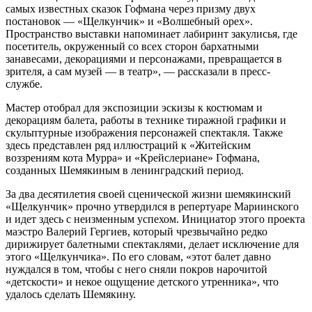
самых известных сказок Гофмана через призму двух
постановок — «Щелкунчик» и «Волшебный орех».
Пространство выставки напоминает лабиринт закулисья, где
посетитель, окруженный со всех сторон бархатными
занавесами, декорациями и персонажами, превращается в
зрителя, а сам музей — в театр», — рассказали в пресс-
службе.
Мастер отобрал для экспозиции эскизы к костюмам и
декорациям балета, работы в технике тиражной графики и
скульптурные изображения персонажей спектакля. Также
здесь представлен ряд иллюстраций к «Житейским
воззрениям кота Мурра» и «Крейслериане» Гофмана,
созданных Шемякиным в ленинградский период.
За два десятилетия своей сценической жизни шемякинский
«Щелкунчик» прочно утвердился в репертуаре Мариинского
и идет здесь с неизменным успехом. Инициатор этого проекта
маэстро Валерий Гергиев, который чрезвычайно редко
дирижирует балетными спектаклями, делает исключение для
этого «Щелкунчика». По его словам, «этот балет давно
нуждался в том, чтобы с него сняли покров нарочитой
«детскости» и некое ощущение детского утренника», что
удалось сделать Шемякину.