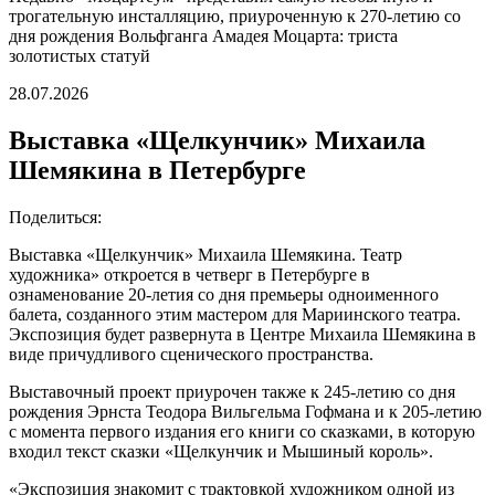
трогательную инсталляцию, приуроченную к 270-летию со
дня рождения Вольфганга Амадея Моцарта: триста
золотистых статуй
28.07.2026
Выставка «Щелкунчик» Михаила
Шемякина в Петербурге
Поделиться:
Выставка «Щелкунчик» Михаила Шемякина. Театр
художника» откроется в четверг в Петербурге в
ознаменование 20-летия со дня премьеры одноименного
балета, созданного этим мастером для Мариинского театра.
Экспозиция будет развернута в Центре Михаила Шемякина в
виде причудливого сценического пространства.
Выставочный проект приурочен также к 245-летию со дня
рождения Эрнста Теодора Вильгельма Гофмана и к 205-летию
с момента первого издания его книги со сказками, в которую
входил текст сказки «Щелкунчик и Мышиный король».
«Экспозиция знакомит с трактовкой художником одной из