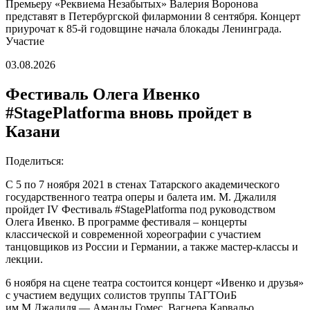
Премьеру «Реквиема Незабытых» Валерия Воронова
представят в Петербургской филармонии 8 сентября. Концерт
приурочат к 85-й годовщине начала блокады Ленинграда.
Участие
03.08.2026
Фестиваль Олега Ивенко
#StagePlatforma вновь пройдет в
Казани
Поделиться:
С 5 по 7 ноября 2021 в стенах Татарского академического
государственного театра оперы и балета им. М. Джалиля
пройдет IV Фестиваль #StagePlatforma под руководством
Олега Ивенко. В программе фестиваля – концерты
классической и современной хореографии с участием
танцовщиков из России и Германии, а также мастер-классы и
лекции.
6 ноября на сцене театра состоится концерт «Ивенко и друзья»
с участием ведущих солистов труппы ТАГТОиБ
им.М.Джалиля — Аманды Гомес, Вагнера Карвальо,