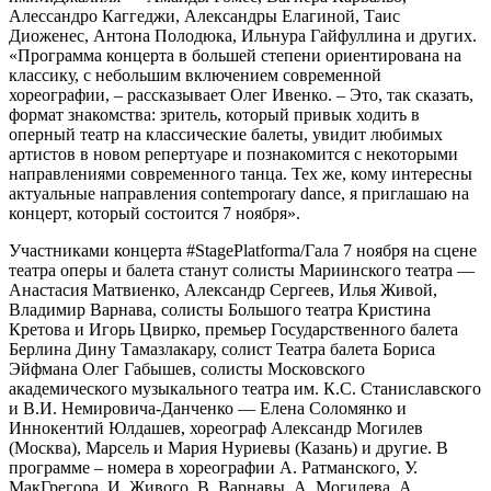
Алессандро Каггеджи, Александры Елагиной, Таис
Диоженес, Антона Полодюка, Ильнура Гайфуллина и других.
«Программа концерта в большей степени ориентирована на
классику, с небольшим включением современной
хореографии, – рассказывает Олег Ивенко. – Это, так сказать,
формат знакомства: зритель, который привык ходить в
оперный театр на классические балеты, увидит любимых
артистов в новом репертуаре и познакомится с некоторыми
направлениями современного танца. Тех же, кому интересны
актуальные направления contemporary dance, я приглашаю на
концерт, который состоится 7 ноября».
Участниками концерта #StagePlatforma/Гала 7 ноября на сцене
театра оперы и балета станут солисты Мариинского театра —
Анастасия Матвиенко, Александр Сергеев, Илья Живой,
Владимир Варнава, солисты Большого театра Кристина
Кретова и Игорь Цвирко, премьер Государственного балета
Берлина Дину Тамазлакару, солист Театра балета Бориса
Эйфмана Олег Габышев, солисты Московского
академического музыкального театра им. К.С. Станиславского
и В.И. Немировича-Данченко — Елена Соломянко и
Иннокентий Юлдашев, хореограф Александр Могилев
(Москва), Марсель и Мария Нуриевы (Казань) и другие. В
программе – номера в хореографии А. Ратманского, У.
МакГрегора, И. Живого, В. Варнавы, А. Могилева, А.