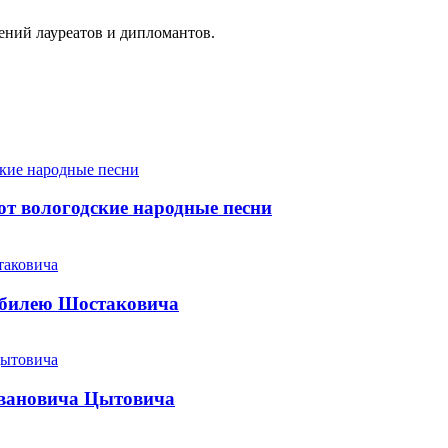
ений лауреатов и дипломантов.
т вологодские народные песни
юбилею Шостаковича
Ивановича Цытовича