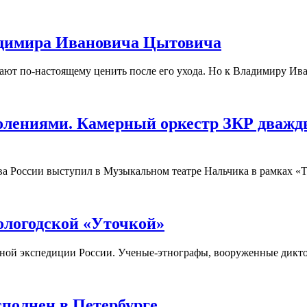
ладимира Ивановича Цытовича
нают по-настоящему ценить после его ухода. Но к Владимиру Ива
колениями. Камерный оркестр ЗКР дваж
ива России выступил в Музыкальном театре Нальчика в рамках 
ологодской «Уточкой»
орной экспедиции России. Ученые-этнографы, вооруженные дикт
полнен в Петербурге