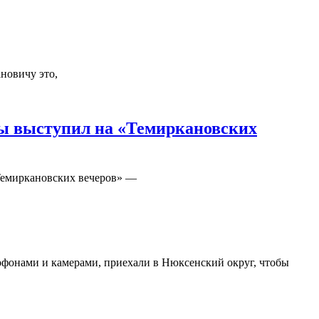
новичу это,
ды выступил на «Темиркановских
«Темиркановских вечеров» —
офонами и камерами, приехали в Нюксенский округ, чтобы