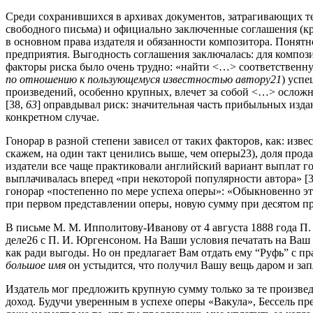
Среди сохранившихся в архивах документов, затрагивающих т
свободного письма) и официально заключенные соглашения (к
в основном права издателя и обязанности композитора. Понятно
предприятия. Выгодность соглашения заключалась: для компози
факторы риска было очень трудно: «найти <…> соответственную
по отношению к пользующемуся известностью автору21
) успе
произведений, особенно крупных, влечет за собой <…> осложне
[38,
63
] оправдывал риск: значительная часть прибыльных изда
конкретном случае.
Гонорар в разной степени зависел от таких факторов, как: изв
скажем, на один такт ценились выше, чем оперы23), доля прод
издатели все чаще практиковали английский вариант выплат го
выплачивалась вперед «при некоторой популярности автора» [
гонорар «постепенно по мере успеха оперы»: «Обыкновенно это
при первом представлении оперы, новую сумму при десятом пре
В письме М. М. Ипполитову-Иванову от 4 августа 1888 года П
деле26 с П. И. Юргенсоном. На Ваши условия печатать на Ваш с
как ради выгоды. Но он предлагает Вам отдать ему “Руфь” с пр
большое имя
он устыдится, что получил Вашу вещь даром и зап
Издатель мог предложить крупную сумму только за те произвед
доход. Будучи уверенным в успехе оперы «Вакула», Бессель пр