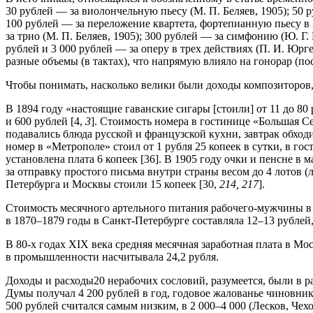
30 рублей — за виолон­чельную пьесу (М. П. Беляев, 1905); 50 
100 рублей — за переложение квартета, фортепианную пьесу в 2
за трио (М. П. Беляев, 1905); 300 рублей — за симфонию (Ю. Г.
рублей и 3 000 рублей — за оперу в трех действиях (П. И. Юрг
разные объемы (в тактах), что напрямую влияло на гонорар (по
Чтобы понимать, насколько велики были доходы композиторов
В 1894 году «настоящие гаванские сигары [стоили] от 11 до 80 
и 600 руб­лей [4,
3
]. Стоимость номера в гостинице «Большая Сев
подавались блюда русской и французской кухни, завтрак обходил
номер в «Метрополе» стоил от 1 рубля 25 ко­пеек в сутки, в гос
установлена плата 6 копеек [36]. В 1905 году очки и пенсне в 
за отправку простого письма внутри страны весом до 4 лотов (
Петербурга и Москвы стоили 15 копеек [30,
214, 217
].
Стоимость месячного артельного питания рабочего-мужчины в Мо
в 1870–1879 годы в Санкт-Петербурге составляла 12–13 рублей
В 80-х годах XIX века средняя месячная заработная плата в Мос
в промышленности насчитывала 24,2 рубля.
Доходы и расходы20 нерабочих сословий, разумеется, были в р
Думы получал 4 200 рублей в год, годовое жалованье чиновника
500 рублей считался самым низким, в 2 000–4 000 (Лесков, Чех