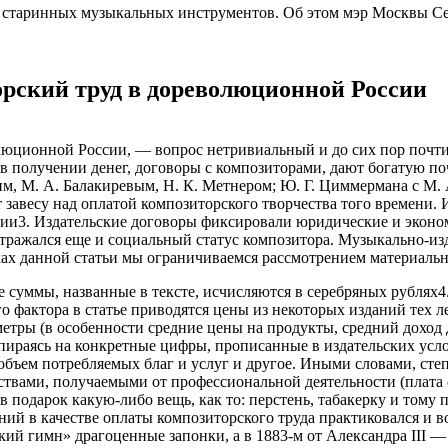
ы старинных музыкальных инструментов. Об этом мэр Москвы С
рский труд в дореволюционной России
олюционной России, — вопрос нетривиальный и до сих пор почт
и в получении денег, договоры с композиторами, дают богатую 
им, М. А. Балакиревым, Н. К. Метнером; Ю. Г. Циммермана с М. 
весу над оплатой композиторского творчества того времени. И
ссии3. Издательские договоры фиксировали юридические и экон
ражался еще и социальный статус композитора. Музыкально-изда
ках данной статьи мы ограничиваемся рассмотрением материальн
 суммы, названные в тексте, исчисляются в серебряных рублях4
о фактора в статье приводятся цены из некоторых изданий тех 
метры (в особенности средние цены на продукты, средний дохо
пираясь на конкретные цифры, прописанные в издательских усло
 объем потреб­ляемых благ и услуг и другое. Иными словами, ст
твами, получаемыми от профессиональной деятельности (плата о
 подарок какую-либо вещь, как то: перстень, табакерку и тому п
ний в качестве оплаты композиторского труда практиковался и во
ий гимн» драгоценные запонки, а в 1883-м от Александра III — к