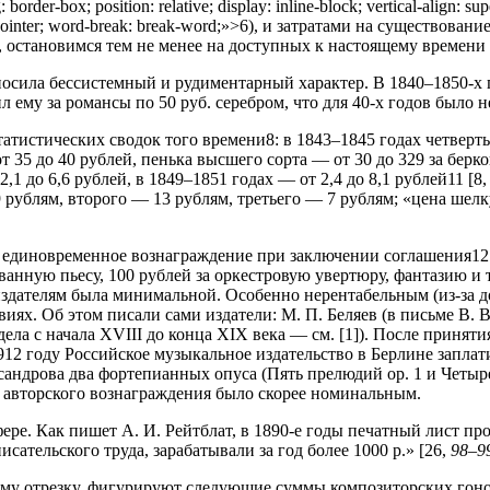
 border-box; position: relative; display: inline-block; vertical-align: sup
ursor: pointer; word-break: break-word;»>6), и затратами на существ
 остановимся тем не менее на доступных к настоящему времени 
осила бессистемный и рудиментарный характер. В 1840–1850-х 
ил ему за романсы по 50 руб. серебром, что для 40-х годов был
атистических сводок того времени8: в 1843–1845 годах четверт
т 35 до 40 рублей, пенька высшего сорта — от 30 до 329 за берк
1 до 6,6 рублей, в 1849–1851 годах — от 2,4 до 8,1 руб­лей11 [8
ублям, второго — 13 руб­лям, третьего — 7 рублям; «цена шелку в
я единовременное вознаграждение при заключении соглашения12
анную пьесу, 100 рублей за оркестровую увертюру, фантазию и т
издателям была минимальной. Особенно нерентабельным (из-за д
ях. Об этом писали сами издатели: М. П. Беляев (в письме В. В.
дела с начала XVIII до конца XIX века — см. [1]). После принят
912 году Российское музыкальное издательство в Берлине заплат
сандрова два фортепианных опуса (Пять прелюдий ор. 1 и Четыре
е авторского вознаграждения было скорее номинальным.
ере. Как пишет А. И. Рейтблат, в 1890-е годы печатный лист пр
сательского труда, зарабатывали за год более 1000 р.» [26,
98–9
му отрезку, фигури­руют следующие суммы композиторских гонорар