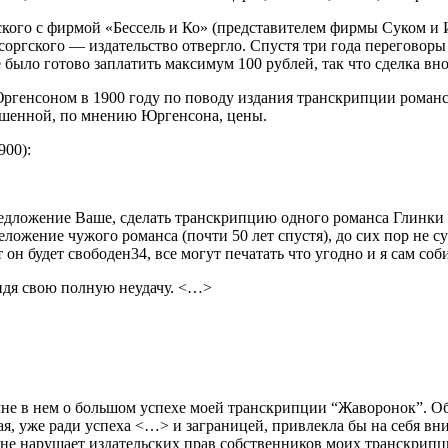
нского с фирмой «Бессель и Ко» (представителем фирмы Суком и 
оргского — издательство отвергло. Спустя три года переговоры
 было готово заплатить максимум 100 рублей, так что сделка внов
генсоном в 1900 го­ду по поводу издания транскрип­ции романс
вышенной, по мнению Юргенсона, цены.
900):
едложение Ваше, сделать транскрипцию одного романса Глинки за
ожение чужого романса (почти 50 лет спустя), до сих пор не су
т он будет свободен34, все могут печатать что угодно и я сам со
видя свою полную неудачу. <…>
не в нем о большом успехе моей транскрипции “Жаворонок”. Об 
, уже ради успеха <…> и заграницей, привлекла бы на себя вним
 не нарушает издательских прав собственников моих транскрипций