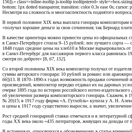
156]).» class=»inline-tooltip js-tooltip tooltipstered» style=»box-sizing:
bottom: 1px dotted transparent; transition: color 0.3s ease 0s; c
Несмотря на сложность и многоаспектность поднятого вопроса,
В первой половине XIX века выплата гонорара композиторам н
«получал хорошие деньги за свои сочинения; так Бернард плат
В качестве ориентира можно привести цены из официальных ст
в Санкт-Петербурге стоила 9–15 руб­лей; лен лучшего сорта — о
1848 годах средние цены на хлеб10 в Москве варьировались от 2,
в Санкт-Петербург для пассажиров первого класса равнялась 19 р
смотря по доброте» [8,
67, 152
].
Со второй половины XIX века композитор получал от издател
суммы авторского гонорара: 10 рублей за романс или аранжиров
66
])13. В 1870–1890-х годах возможность продажи сочинений 
произведений, композитор нередко отдавал их на даровых услови
очерке 1895 года по истории российского нотно-издательско­го 
об увеличении размера композиторского гонорара. Скажем, в 1
№ 20)15; в 1917 году фирма «А. Гутхейль» купила у А. Н. Алек
и цены к 1917 году существенно выросли, а значит, увеличени
Рост средней гонорарной ставки отмечался и в литературной сф
годы XX века около «435 литераторов, живущих на доходы от пи
В источниках, относящихся к обозначен­ному в статье временнó