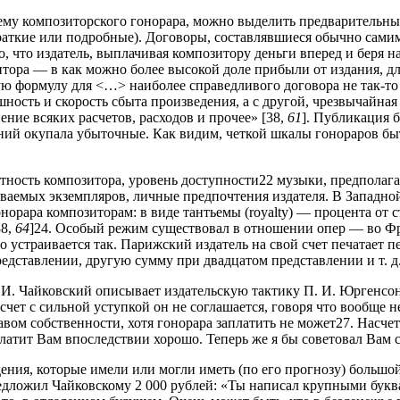
ему композиторского гонорара, можно выделить предварительн
раткие или подробные). Договоры, составлявшиеся обычно сами
, что издатель, выплачивая композитору деньги вперед и беря на
тора — в как можно более высокой доле прибыли от издания, для
 формулу для <…> наиболее справедливого договора не так-то л
шность и скорость сбыта произведения, а с другой, чрезвычайн
ние всяких расчетов, расходов и прочее» [38,
61
]. Публикация 
ний окупала убыточные. Как видим, четкой шкалы гонораров быт
естность композитора, уровень доступности22 музыки, предполаг
аваемых экземпляров, личные предпочтения издателя. В Западно
норара композиторам: в виде тантьемы (royalty) — процента от 
38,
64
]24. Особый режим существовал в отношении опер — во Фр
 устраивается так. Парижский издатель на свой счет печатает п
дставлении, другую сумму при двадцатом представлении и т. д.
. И. Чайковский описывает издательскую тактику П. И. Юргенс
чет с сильной уступкой он не соглашается, говоря что вообще н
авом собственности, хотя гонорара заплатить не может27. Насче
латит Вам впоследствии хорошо. Теперь же я бы советовал Вам с
ения, которые имели или могли иметь (по его прогнозу) большой
едложил Чайковскому 2 000 рублей: «Ты написал крупными буквам