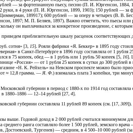
рублей — за фортепианную пьесу, песню (П. И. Юргенсон, 1884, 1
 руки, в 4 руки (П. И. Юргенсон, 1899, 1903); 150 рублей — за
 Циммерман, 189917); 600 рублей — за оперу в четырех (В. В. Бес
енсон, 1897; М. П. Беляев, 1897). Важно отметить, что пьесы ил
скольку он выплачивался за конкретное произведение, с которым
, приведем приблизительную шкалу расценок соответствующих д
руб. сотня» [3,
15
]. Рояли фабрики «Я. Беккер» в 1895 году стоили
ерная» в Санкт-Петербурге в 1896 году составляла от 1 рубля 25
ся в 75 копеек, обед — в 1 рубль или 1 рубль 50 копеек [5,
16
].
тинице «Россия» — от 1 руб­ля 25 копеек в сутки до 300 рублей в 
магазине «Н. К. Рейхель» на Невском проспекте можно было приоб
лот ≈ 12,8 грамма. —
Я. Ф.
) взималась плата 3 копейки, три мин
сковской губернии в период с 1880-х по 1914 год составляла от 
, в 1880–1886 — 12–14 рублей [27,
4
].
ковской губернии составляла 11 рублей 89 копеек (см. [17,
309
])
азы выше. Годовой доход в 2 000 рублей считался минимумом дл
 среднего ранга составляло более 1 500 рублей, земского врача —
ов, Достоевский, Тургенев) — средним, в 4 500–10 000 рублей (з