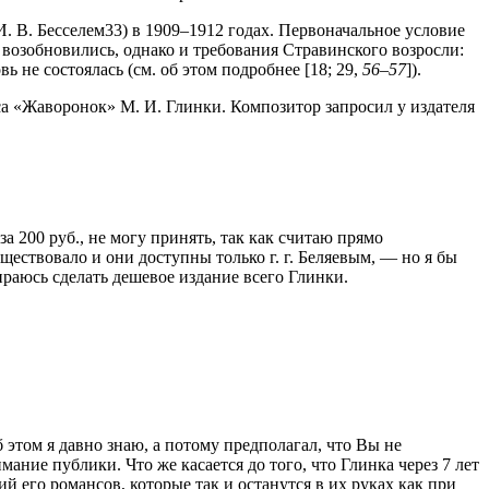
И. В. Бесселем33) в 1909–1912 годах. Первоначальное условие
 возобновились, однако и требования Стравинского возросли:
ь не состоялась (см. об этом подробнее [18; 29,
56–57
]).
а «Жаворонок» М. И. Глинки. Ком­позитор запросил у издателя
 200 руб., не могу принять, так как считаю прямо
ществовало и они доступны только г. г. Беляевым, — но я бы
бираюсь сделать дешевое издание всего Глинки.
этом я давно знаю, а потому предполагал, что Вы не
ание публики. Что же касается до того, что Глинка через 7 лет
 его романсов, которые так и останутся в их руках как при