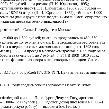
907); 60 рублей — за романс (П. И. Юргенсон, 1895);
 фортепианную пьесу (Ю. Г. Циммерман, 1900); 200 рублей —
сель, 187418) и трех (П. И. Юргенсон, 1875) действиях; 1 000
и романсы (как и другие произведения) могли иметь существенно
 издатель предварительно знакомился19).
есятилетий в Санкт-Петербурге и Москве:
 от 600 до 1 500 руб­лей; пианино продавались за 450, 550
 копеек до 15 рублей в сутки. В первоклассном ресторане, где
 Цены в первоклассных московских гостиницах за 1898 год:
месяц [6,
22
]. За проезд в московском трамвае в 1899 году была
рести за сумму от 1 до 7 рублей [7,
34
]. В 1909–1910 годах
уты телефонного разговора в переговорных станциях Санкт-
3,17 до 7,50 руб­лей [17,
316–317
]. Цена за четверть пшеницы
. В 1913 году среднемесячная заработная плата занятых
я безбедной жизни в Петербурге. Депутат Государственной
 1 000–1 200 рублей [36]. Годовой доход писателей в 1 000–1
а редакторскую работу) — высоким (см. [26,
90
]).