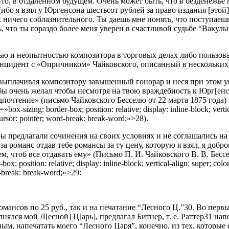
-то, в отдаленном будущем. Очень может быть, что в безденежье 
 (ибо я взял у Юргенсона шестьсот рублей за право издания [этой
х ничего соблазнительного. Ты даешь мне понять, что поступаеш
ь, что ты гораздо более меня уверен в счастливой судьбе “Ваку
стью и неопытностью композитора в торговых делах либо пользо
цидент с «Опричником» Чайковского, описанный в нескольких исс
, выплачивая композитору завышенный гонорар и неся при этом 
 очень желал чтобы несмотря на твою враждебность к Юрг[енсон
почтение» (письмо Чайковского Бесселю от 22 марта 1875 года) 
»box-sizing: border-box; position: relative; display: inline-block; vertica
 cursor: pointer; word-break: break-word;»>28).
ы предлагали со­чинения на своих условиях и не соглаша­лись н
 за романс отдав тебе романсы за ту цену, которую я взял, я до
 чтоб все отдавать ему» (Письмо П. И. Чайковского В. В. Бесселю
-box; position: relative; display: inline-block; vertical-align: super; col
rd-break: break-word;»>29:
омансов по 25 руб., так и на печатание “Лесного Ц.”30. Во первы
полнялся мой Л[есной] Ц[арь], предлагал Битнер, т. е. Раттер31 
ным, напечатать моего “Лесного Царя”, конечно, из тех, которые