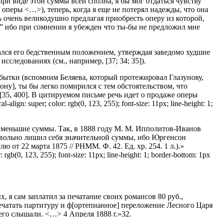
при виде этой суммы всей сполна, я бы мог отдаться чувству
] оперы <…>), теперь, когда я еще не потерял надежды, что она
ь очень великодушно предлагая приобресть оперу из которой,
лы” ибо при сомнении я убежден что ты-бы не предложил мне
вался его бедственным положением, утверждая заведомо худшие
ледованиях (см., например, [37; 34; 35]).
убытки (вспомним Беляева, который протежировал Глазунову,
у], ты бы легко помирился с тем обстоятельством, что
[35, 400]. В цитируемом письме речь идет о продаже оперы
l-align: super; color: rgb(0, 123, 255); font-size: 11px; line-height: 1;
а меньшие суммы. Так, в 1888 году М. М. Ип­по­литов-Иванов
бровольно лишил себя значительной суммы, ибо Юргенсон
 от 22 марта 1875 // РНММ. Ф. 42. Ед. хр. 254. 1 л.).»
or: rgb(0, 123, 255); font-size: 11px; line-height: 1; border-bottom: 1px
х, я сам заплатил за печатание своих романсов 80 руб.,
напечатать партитуру и ф[ортепианное] пе­реложение Лесного Царя
 его слышали. <…> 4 Апреля 1888 г.»32.