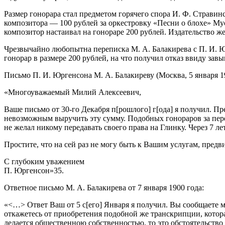
Размер гонорара стал предметом горя­чего спора И. Ф. Страви
композитора — 100 рублей за оркестровку «Песни о блохе» Мус
композитор настаивал на гонораре 200 руб­лей. Издательство же
Чрезвычайно любопытна переписка М. А. Балакирева с П. И. Юр
гонорар в размере 200 рублей, на что получил отказ ввиду за
Письмо П. И. Юргенсона М. А. Балакиреву (Москва, 5 января 1
«Многоуважаемый Милий Алексеевич,
Ваше письмо от 30-го Декабря п[рошлого] г[ода] я получил. Пр
невозможным выручить эту сумму. Подобных гонораров за перел
не желал никому передавать своего права на Глинку. Через 7 ле
Простите, что на сей раз не могу быть к Вашим услугам, пред
С глубоким уважением
П. Юргенсон»35.
Ответное письмо М. А. Балакирева от 7 ян­варя 1900 года:
«<…> Ответ Ваш от 5 с[его] Января я получил. Вы сообщаете м
откажетесь от приобретения подобной же транскрипции, которая
делается общественною собственностью, то это обстоятельство