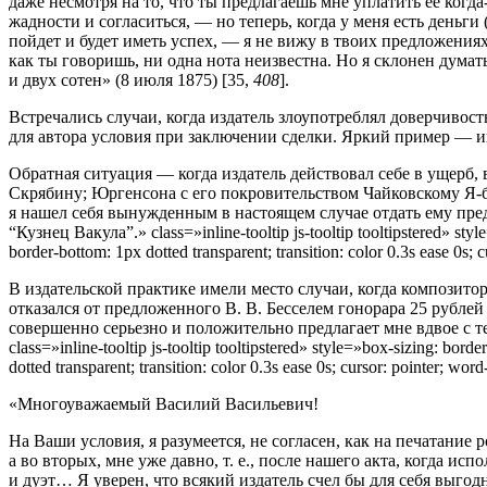
даже несмотря на то, что ты предлагаешь мне уплатить ее когда
жадности и согласиться, — но теперь, когда у меня есть деньги
пойдет и будет иметь успех, — я не вижу в твоих предложения
как ты говоришь, ни одна нота неизвестна. Но я склонен думат
и двух сотен» (8 июля 1875) [35,
408
].
Встречались случаи, когда издатель злоупотреблял доверчиво
для автора условия при заключении сделки. Яркий пример — ин
Обратная ситуация — когда издатель дей­ствовал себе в ущерб
Скрябину; Юргенсона с его покровительством Чайковскому Я-бы
я нашел себя вынужденным в настоящем случае отдать ему пред
“Кузнец Вакула”.» class=»inline-tooltip js-tooltip tooltipstered» style=
border-bottom: 1px dotted transparent; transition: color 0.3s ease 0s;
В издательской практике имели место случаи, когда композитор
отказался от предложенного В. В. Бесселем гонорара 25 рублей
совершенно серьезно и положительно предлагает мне вдвое с тем,
class=»inline-tooltip js-tooltip tooltipstered» style=»box-sizing: border
dotted transparent; transition: color 0.3s ease 0s; cursor: pointer; wo
«Многоуважаемый Василий Васильевич!
На Ваши условия, я разумеется, не согласен, как на печатание р
а во вторых, мне уже давно, т. е., после нашего акта, когда ис
и дуэт… Я уверен, что всякий издатель счел бы для себя выгод