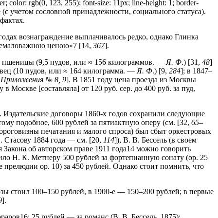
er; color: rgb(0, 123, 255); font-size: 11px; line-height: 1; border-
ование (с учетом сословной принадлежности, социального статуса).
фактах.
годах вознаграждение выплачивалось редко, однако Глинка
о немаловажною ценою»7 [14,
367
].
ь пшеницы (9,5 пудов, или ≈ 156 килограммов. —
Я. Ф
.) [31,
48
]
овец (10 пудов, или ≈ 164 килограмма. —
Я. Ф
.) [9,
284
]; в 1847–
,
Приложения № 8, 9
]. В 1851 году цена проезда из Москвы
 Москве [составляла] от 120 руб. сер. до 400 руб. за пуд,
. Издательские договоры 1860-х годов сохранили следующие
ому подобное, 600 рублей за пятиактную оперу (см. [32,
65–
ороговизны печатания и малого спроса) был сбыт оркестровых
 Стасову 1884 года — см. [20,
114
]), В. В. Бессель (в своем
ия Закона об авторском праве 1911 года14 можно говорить
ило Н. К. Метнеру 500 рублей за фортепианную сонату (ор. 25
 прелюдии ор. 10) за 450 рублей. Однако стоит помнить, что
озы стоил 100–150 рублей, в 1900-е — 150–200 рублей; в первые
9
].
ов16: 25 рублей — за романс (В. В. Бес­сель, 1875);