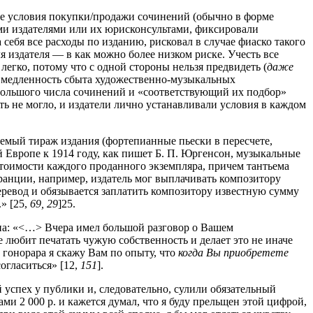
ые условия покупки/продажи сочинений (обычно в форме
ми издателями или их юрисконсультами, фиксировали
 себя все расходы по изданию, рисковал в случае фиаско такого
 издателя — в как можно более низком риске. Учесть все
егко, потому что с одной стороны нельзя предвидеть (
даже
ая медленность сбыта художественно-музыкальных
большого числа сочинений и «соответствующий их подбор»
ь не могло, и издатели лично устанавливали условия в каждом
ае­мый тираж издания (фортепианные пьески в пересчете,
й Европе к 1914 году, как пишет Б. П. Юргенсон, музыкальные
стоимости каждого проданного экземпляра, причем тантьема
анции, например, издатель мог выплачивать композитору
еревод и обязывается заплатить композитору известную сумму
» [25,
69, 29
]25.
она: «<…> Вчера имел большой разговор о Вашем
е любит печатать чужую собственность и делает это не иначе
т гонорара я скажу Вам по опыту, что
когда Вы приобретете
огласиться» [12,
151
].
 успех у публики и, следовательно, сулили обязательный
и 2 000 р. и кажется думал, что я буду прельщен этой цифрой,