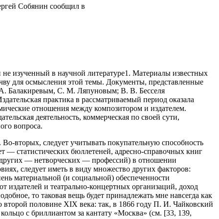
ергей Собянин сообщил в
и не изученный в научной литературе1. Материалы известных
почву для осмысления этой темы. Документы, представленные
А. Балакиревым, С. М. Ляпуновым; В. В. Бесселя
здательская практика в рассматриваемый период оказала
омические отношения между композитором и издателем.
тельская деятельность, коммерческая по своей сути,
ого вопроса.
. Во-вторых, следует учитывать покупательную способность
лет — статистических бюллетеней, адресно-справочных книг
д других — нетворческих — профессий) в отношении
виях, следует иметь в виду множество других факторов:
епень материальной (и социальной) обеспеченности
т издателей и театрально-кон­цертных организаций, доход
одобное, то таковая вещь будет принадлежать мне навсегда как
 второй половине XIX века: так, в 1866 году П. И. Чайковский
ольцо с бриллиантом за кантату «Москва» (см. [33, 139,