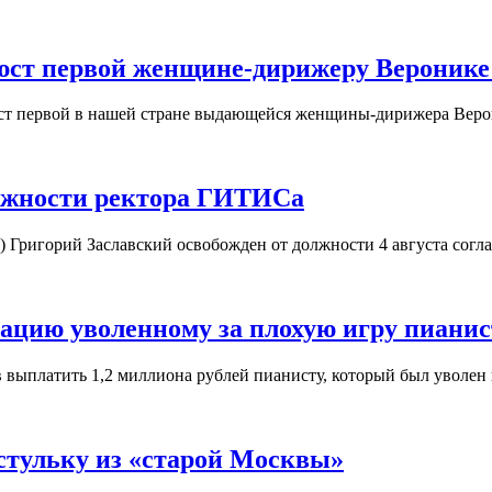
юст первой женщине-дирижеру Веронике
юст первой в нашей стране выдающейся женщины-дирижера Вер
олжности ректора ГИТИСа
) Григорий Заславский освобожден от должности 4 августа согл
ацию уволенному за плохую игру пианис
в выплатить 1,2 миллиона рублей пианисту, который был уволен
стульку из «старой Москвы»