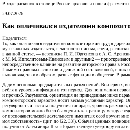
В ходе раскопок в столице России археологи нашли фрагмент
29.07.2026
Как оплачивался издателями композито
Поделиться:
То, как оплачивался издателями композиторский труд в дорев
музыкальных издательств, в частности письма, счета, расписк
в данной статье, — переписка П. И. Юргенсона с А. С. Аренск
с М. М. Ипполитовым-Ивановым и другими2 — приоткрывают за
непосредственное влияние на развитие авторского права в Ро
Помимо правовых аспектов и денежной составляющей, в них от
выполняла, таким образом, разные функции в обществе. В рам
Дадим несколько предварительных разъяснений. Во-первых, все
рубля и уровень инфляции в тот период. Для понимания первог
и прочих5. Разумеется, ориентация на приведенные ниже пара
композиторского заработка носит весьма условный характер. О
регулярность и частота получения гонорара, уровень расходов,
композиторов можно было бы оценить как разницу между средс
от преподавательской деятельности именитых особ вручит мне в
моя собственность» (цит. по [22, 33]). Обычай ценных подноше
получил от Александра II за «Торжественную увертюру на датск