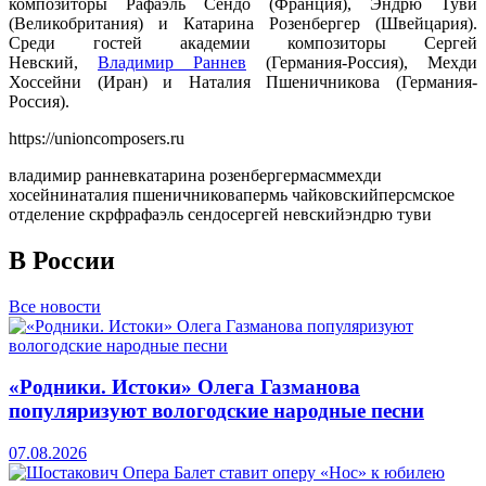
композиторы Рафаэль Сендо (Франция), Эндрю Туви
(Великобритания) и Катарина Розенбергер (Швейцария).
Среди гостей академии композиторы Сергей
Невский,
Владимир Раннев
(Германия-Россия), Мехди
Хоссейни (Иран) и Наталия Пшеничникова (Германия-
Россия).
https://unioncomposers.ru
владимир раннев
катарина розенбергер
масм
мехди
хосейни
наталия пшеничникова
пермь чайковский
персмское
отделение скрф
рафаэль сендо
сергей невский
эндрю туви
В России
Все новости
«Родники. Истоки» Олега Газманова
популяризуют вологодские народные песни
07.08.2026