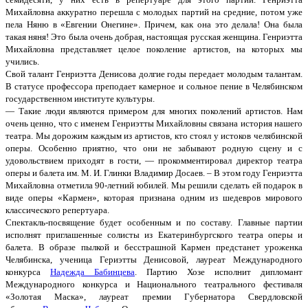
Михайловна аккуратно перешла с молодых партий на средние, потом уже
пела Няню в «Евгении Онегине». Причем, как она это делала! Она была
такая няня! Это была очень добрая, настоящая русская женщина. Генриэтта
Михайловна представляет целое поколение артистов, на которых мы
учились.
Свой талант Генриэтта Денисова долгие годы передает молодым талантам.
В статусе профессора преподает камерное и сольное пение в Челябинском
государственном институте культуры.
— Такие люди являются примером для многих поколений артистов. Нам
очень ценно, что с именем Генриэтты Михайловны связана история нашего
театра. Мы дорожим каждым из артистов, кто стоял у истоков челябинской
оперы. Особенно приятно, что они не забывают родную сцену и с
удовольствием приходят в гости, — прокомментировал директор театра
оперы и балета им. М. И. Глинки Владимир Досаев. – В этом году Генриэтта
Михайловна отметила 90-летний юбилей. Мы решили сделать ей подарок в
виде оперы «Кармен», которая признана одним из шедевров мирового
классического репертуара.
Спектакль-посвящение будет особенным и по составу. Главные партии
исполнят приглашенные солисты из Екатеринбургского театра оперы и
балета. В образе пылкой и бесстрашной Кармен предстанет уроженка
Челябинска, ученица Гериэтты Денисовой, лауреат Международного
конкурса
Надежда Бабинцева
. Партию Хозе исполнит дипломант
Международного конкурса и Национального театрального фестиваля
«Золотая Маска», лауреат премии Губернатора Свердловской