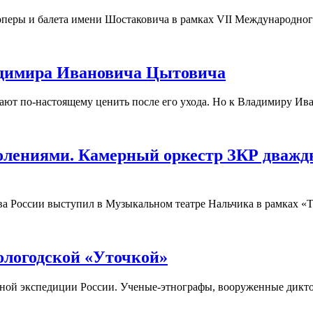
а оперы и балета имени Шостаковича в рамках VII Международно
ладимира Ивановича Цытовича
нают по-настоящему ценить после его ухода. Но к Владимиру Ива
колениями. Камерный оркестр ЗКР дваж
ива России выступил в Музыкальном театре Нальчика в рамках 
ологодской «Уточкой»
орной экспедиции России. Ученые-этнографы, вооруженные дикт