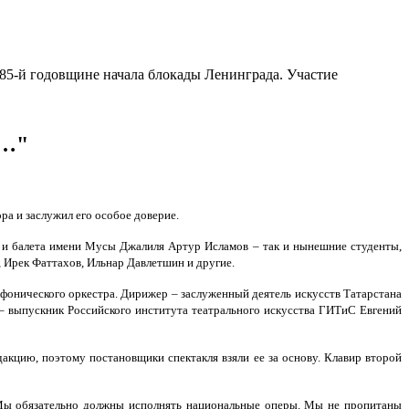
85-й годовщине начала блокады Ленинграда. Участие
т…"
а и заслужил его особое доверие.
ры и балета имени Мусы Джалиля Артур Исламов – так и нынешние студенты,
 Ирек Фаттахов, Ильнар Давлетшин и другие.
мфонического оркестра. Дирижер – заслуженный деятель искусств Татарстана
– выпускник Российского института театрального искусства ГИТиС Евгений
дакцию, поэтому постановщики спектакля взяли ее за основу. Клавир второй
«Мы обязательно должны исполнять национальные оперы. Мы не пропитаны