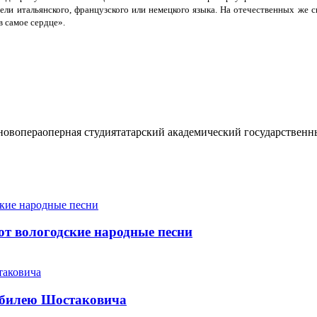
тели итальянского, французского или немецкого языка. На отечественных же 
в самое сердце».
нов
опера
оперная студия
татарский академический государственн
т вологодские народные песни
юбилею Шостаковича