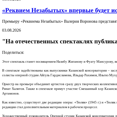
«Реквием Незабытых» впервые будет ис
Премьеру «Реквиема Незабытых» Валерия Воронова представят 
03.08.2026
"На отечественных спектаклях публика
Поделиться:
Этот спектакль станет посвящением Назибу Жиганову и Фуату Мансурову, вы
В спектакле задействованы как выпускники Казанской консерватории – зас
солисты оперной студии Айгуль Гардисламова, Ильдар Рахимов, Ильгиз Муху
Оркестр на премьере объединит артистов сразу двух творческих коллективо
Ринат Халитов. Также в спектакле примут участие Смешанный хор Казанск
Артамонов.
Как известно, существует две редакции оперы: «Тюляк» (1945 г.) и «Тюляк
редакции стал дополнительным материалом в рабочем процессе.
Художественный руководитель Оперной студии Казанской консерватории 