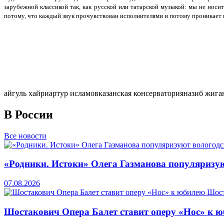
зарубежной классикой так, как русской или татарской музыкой: мы не носи
потому, что каждый звук прочувствован исполнителями и потому проникает 
айгуль хайри
артур исламов
казанская консерватория
назиб жига
В России
Все новости
«Родники. Истоки» Олега Газманова популяризую
07.08.2026
Шостакович Опера Балет ставит оперу «Нос» к 