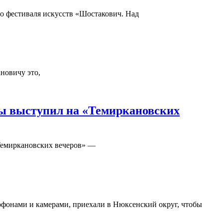
го фестиваля искусств «Шостакович. Над
новичу это,
ды выступил на «Темиркановских
«Темиркановских вечеров» —
офонами и камерами, приехали в Нюксенский округ, чтобы