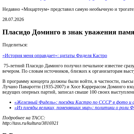
Недавно «Моцартеум» представил самую необычную и трогател
28.07.2026
Пласидо Доминго в знак уважения памя
Поделиться:
«История меня оправдает»: цитаты Фиделя Кастро
75-летний Пласидо Даминго получил печальное известие сразу
вечером. По словам источников, близких к организаторам выс
В программу концерта должны были войти, в частности, пьесы
Лучано Паваротти (1935-2007) и Хосе Каррерасом Доминго вход
ведущих оперных партий, записал свыше 100 своих выступлен
«Железный Фидель»: поездки Кастро по СССР в фото и
«Из плеяды великих, поменявших мир»: политики о роли 
Подробнее на ТАСС:
http://tass.ru/kultura/3816921