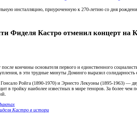
ьную инсталляцию, приуроченную к 270-летию со дня рождения
ти Фиделя Кастро отменил концерт на К
 после кончины основателя первого и единственного социалист
тупления, в эти трудные минуты Доминго выразил солидарность 
 Гонсало Ройга (1890-1970) и Эрнесто Лекуоны (1895-1963) — д
ит в тройку наиболее известных в мире теноров. За более чем 
ий.
 фактах
Фиделя Кастро в истори