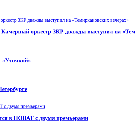
. Камерный оркестр ЗКР дважды выступил на «Те
й «Уточкой»
Петербурге
ется в НОВАТ с двумя премьерами