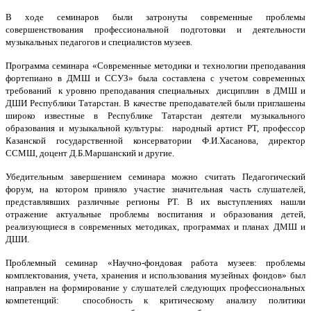
В ходе семинаров были затронуты современные проблемы
совершенствования профессиональной подготовки и деятельности
музыкальных педагогов и специалистов музеев.
Программа семинара «Современные методики и технологии преподавания
фортепиано в ДМШ и ССУЗ» была составлена с учетом современных
требований к уровню преподавания специальных дисциплин в ДМШ и
ДШИ Республики Татарстан. В качестве преподавателей были приглашены
широко известные в Республике Татарстан деятели музыкального
образования и музыкальной культуры: народный артист РТ, профессор
Казанской государственной консерватории Ф.И.Хасанова, директор
ССМШ, доцент Д.Б.Маршанский и другие.
Убедительным завершением семинара можно считать Педагогический
форум, на котором приняло участие значительная часть слушателей,
представлявших различные регионы РТ. В их выступлениях нашли
отражение актуальные проблемы воспитания и образования детей,
реализующиеся в современных методиках, программах и планах ДМШ и
ДШИ.
Проблемный семинар «Научно-фондовая работа музеев: проблемы
комплектования, учета, хранения и использования музейных фондов» был
направлен на формирование у слушателей следующих профессиональных
компетенций: способность к критическому анализу политики