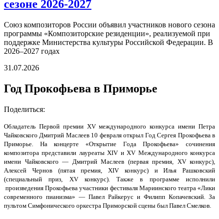
сезоне 2026-2027
Союз композиторов России объявил участников нового сезона
программы «Композиторские резиденции», реализуемой при
поддержке Министерства культуры Российской Федерации. В
2026–2027 годах
31.07.2026
Год Прокофьева в Приморье
Поделиться:
Обладатель Первой премии ХV международного конкурса имени Петра
Чайковского Дмитрий Маслеев 10 февраля открыл Год Сергея Прокофьева в
Приморье. На концерте «Открытие Года Прокофьева» сочинения
композитора представили лауреаты ХIV и ХV Международного конкурса
имени Чайковского — Дмитрий Маслеев (первая премия, ХV конкурс),
Алексей Чернов (пятая премия, ХIV конкурс) и Илья Рашковский
(специальный приз, ХV конкурс). Также в программе исполнили
произведения Прокофьева участники фестиваля Мариинского театра «Лики
современного пианизма» — Павел Райкерус и Филипп Копачевский. За
пультом Симфонического оркестра Приморской сцены был Павел Смелков.