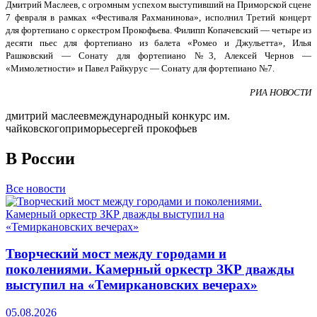
Дмитрий Маслеев, с огромным успехом выступивший на Приморской сцене
7 февраля в рамках «Фестиваля Рахманинова», исполнил Третий концерт
для фортепиано с оркестром Прокофьева. Филипп Копачевский — четыре из
десяти пьес для фортепиано из балета «Ромео и Джульетта», Илья
Рашковский — Сонату для фортепиано №3, Алексей Чернов —
«Мимолетности» и Павел Райкурус — Сонату для фортепиано №7.
РИА НОВОСТИ
дмитрий маслеев
международный конкурс им.
чайковского
приморье
сергей прокофьев
В России
Все новости
Творческий мост между городами и
поколениями. Камерный оркестр ЗКР дважды
выступил на «Темиркановских вечерах»
05.08.2026