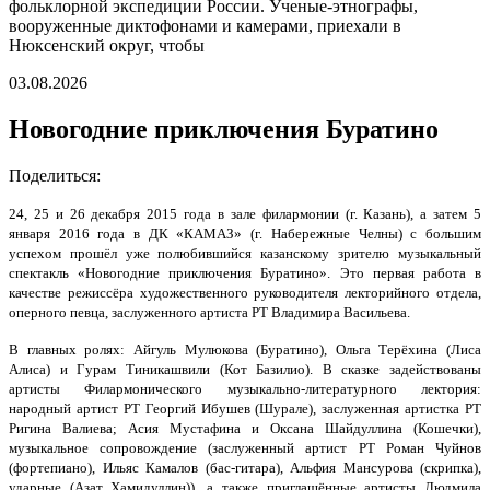
фольклорной экспедиции России. Ученые-этнографы,
вооруженные диктофонами и камерами, приехали в
Нюксенский округ, чтобы
03.08.2026
Новогодние приключения Буратино
Поделиться:
24, 25 и 26 декабря 2015 года в зале филармонии (г. Казань), а затем 5
января 2016 года в ДК «КАМАЗ» (г. Набережные Челны) с большим
успехом прошёл уже полюбившийся казанскому зрителю музыкальный
спектакль «Новогодние приключения Буратино». Это первая работа в
качестве режиссёра художественного руководителя лекторийного отдела,
оперного певца, заслуженного артиста РТ Владимира Васильева.
В главных ролях: Айгуль Мулюкова (Буратино), Ольга Терёхина (Лиса
Алиса) и Гурам Тиникашвили (Кот Базилио). В сказке задействованы
артисты Филармонического музыкально-литературного лектория:
народный артист РТ Георгий Ибушев (Шурале), заслуженная артистка РТ
Ригина Валиева; Асия Мустафина и Оксана Шайдуллина (Кошечки),
музыкальное сопровождение (заслуженный артист РТ Роман Чуйнов
(фортепиано), Ильяс Камалов (бас-гитара), Альфия Мансурова (скрипка),
ударные (Азат Хамидуллин)), а также приглашённые артисты Людмила