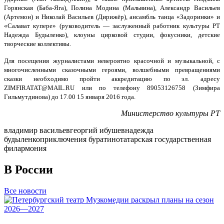
Горянская (Баба-Яга), Полина Модина (Мальвина), Александр Васильев
(Артемон) и Николай Васильев (Дирижёр), ансамбль танца «Задоринки» и
«Салават купере» (руководитель — заслуженный работник культуры РТ
Надежда Будыленко), клоуны цирковой студии, фокусники, детские
творческие коллективы.
Для посещения журналистами невероятно красочной и музыкальной, с
многочисленными сказочными героями, волшебными превращениями
сказки необходимо пройти аккредитацию по эл. адресу
ZIMFIRATAT@MAIL.RU или по телефону 89053126758 (Зимфира
Гильмутдинова) до 17.00 15 января 2016 года.
Министерство культуры РТ
владимир васильев
георгий ибушев
надежда
будыленко
приключения буратино
татарская государственная
филармония
В России
Все новости