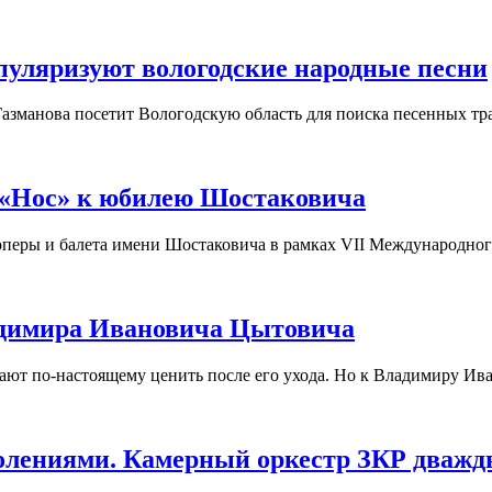
пуляризуют вологодские народные песни
азманова посетит Вологодскую область для поиска песенных тр
 «Нос» к юбилею Шостаковича
а оперы и балета имени Шостаковича в рамках VII Международно
ладимира Ивановича Цытовича
нают по-настоящему ценить после его ухода. Но к Владимиру Ива
колениями. Камерный оркестр ЗКР дваж