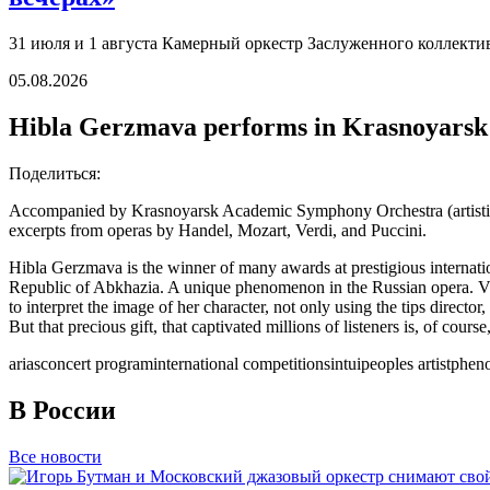
31 июля и 1 августа Камерный оркестр Заслуженного коллект
05.08.2026
Hibla Gerzmava performs in Krasnoyarsk
Поделиться:
Accompanied by Krasnoyarsk Academic Symphony Orchestra (artistic d
excerpts from operas by Handel, Mozart, Verdi, and Puccini.
Hibla Gerzmava is the winner of many awards at prestigious internatio
Republic of Abkhazia. A unique phenomenon in the Russian opera. Viv
to interpret the image of her character, not only using the tips direc
But that precious gift, that captivated millions of listeners is, of cour
arias
concert program
international competitions
intui
peoples artist
phen
В России
Все новости