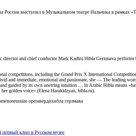
ива России выступил в Музыкальном театре Нальчика в рамках 
irector and chief conductor Mark Kadin) Hibla Gerzmava performs brill
nal competitions, including the Grand Prix X International Competition.
id and immediate, emotional and passionate, she — The leading women’s
tor, and guided by its own unerring intuition … In Arabic Hibla means «
se, her golden voice» (Elena Harakidzyan, hibla.ru).
omenon
russian opera
верди
хибла герзмава