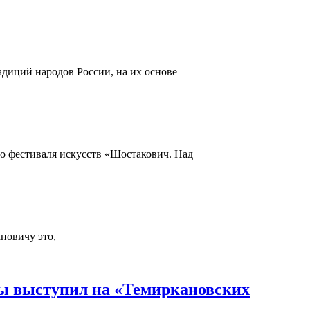
адиций народов России, на их основе
го фестиваля искусств «Шостакович. Над
новичу это,
ды выступил на «Темиркановских