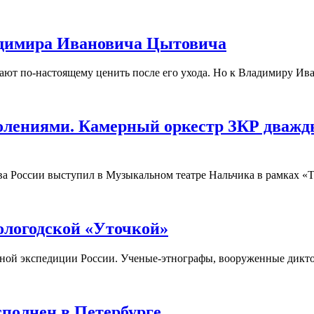
ладимира Ивановича Цытовича
нают по-настоящему ценить после его ухода. Но к Владимиру Ива
колениями. Камерный оркестр ЗКР дваж
ива России выступил в Музыкальном театре Нальчика в рамках 
ологодской «Уточкой»
орной экспедиции России. Ученые-этнографы, вооруженные дикт
полнен в Петербурге