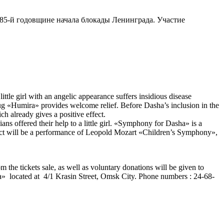
85-й годовщине начала блокады Ленинграда. Участие
tle girl with an angelic appearance suffers insidious disease
drug «Humira» provides welcome relief. Before Dasha’s inclusion in the
ch already gives a positive effect.
 offered their help to a little girl. «Symphony for Dasha» is a
ect will be a performance of Leopold Mozart «Children’s Symphony»,
m the tickets sale, as well as voluntary donations will be given to
uga» located at 4/1 Krasin Street, Omsk City. Phone numbers : 24-68-