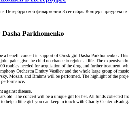
в Петербургской филармонии 8 сентября. Концерт приурочат к 
or Dasha Parkhomenko
 a benefit concert in support of Omsk girl Dasha Parkhomenko . This lit
oint pains give the child no chance to rejoice at life. The expensive 
000 roubles needed for acquisition of the drug and further treatment, whi
hony Orchestra Dmitry Vasiliev and the whole large group of musicians
sky, Mozart, and Brahms will be performed. The highlight of the proj
he performance.
t against disease.
rs old. The concert will be a unique gift for her. All funds collected fro
ng to help a little girl you can keep in touch with Charity Center «Rad
.