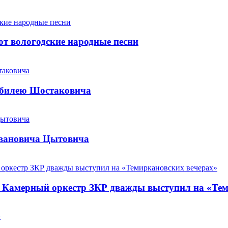
т вологодские народные песни
юбилею Шостаковича
Ивановича Цытовича
. Камерный оркестр ЗКР дважды выступил на «Те