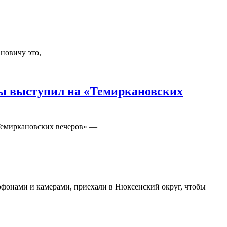
новичу это,
ды выступил на «Темиркановских
«Темиркановских вечеров» —
офонами и камерами, приехали в Нюксенский округ, чтобы