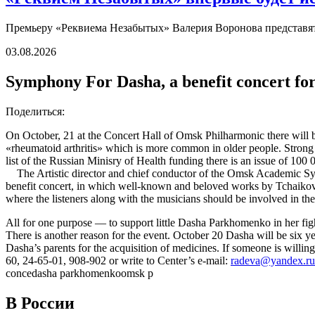
Премьеру «Реквиема Незабытых» Валерия Воронова представят 
03.08.2026
Symphony For Dasha, a benefit concert f
Поделиться:
On October, 21 at the Concert Hall of Omsk Philharmonic there will be
«rheumatoid arthritis» which is more common in older people. Strong j
list of the Russian Minisry of Health funding there is an issue of 100 
The Artistic director and chief conductor of the Omsk Academic Symp
benefit concert, in which well-known and beloved works by Tchaikov
where the listeners along with the musicians should be involved in t
All for one purpose — to support little Dasha Parkhomenko in her figh
There is another reason for the event. October 20 Dasha will be six yea
Dasha’s parents for the acquisition of medicines. If someone is willi
60, 24-65-01, 908-902 or write to Center’s e-mail:
radeva@yandex.ru
conce
dasha parkhomenko
omsk p
В России