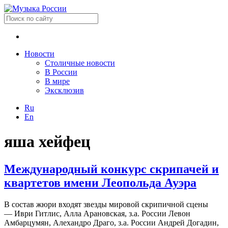
Новости
Столичные новости
В России
В мире
Эксклюзив
Ru
En
яша хейфец
Международный конкурс скрипачей и
квартетов имени Леопольда Ауэра
В состав жюри входят звезды мировой скрипичной сцены
— Иври Гитлис, Алла Арановская, з.а. России Левон
Амбарцумян, Алехандро Драго, з.а. России Андрей Догадин,