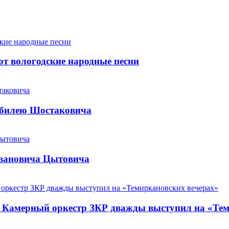
т вологодские народные песни
юбилею Шостаковича
Ивановича Цытовича
. Камерный оркестр ЗКР дважды выступил на «Те