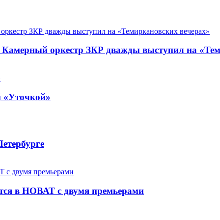
. Камерный оркестр ЗКР дважды выступил на «Те
й «Уточкой»
Петербурге
ется в НОВАТ с двумя премьерами