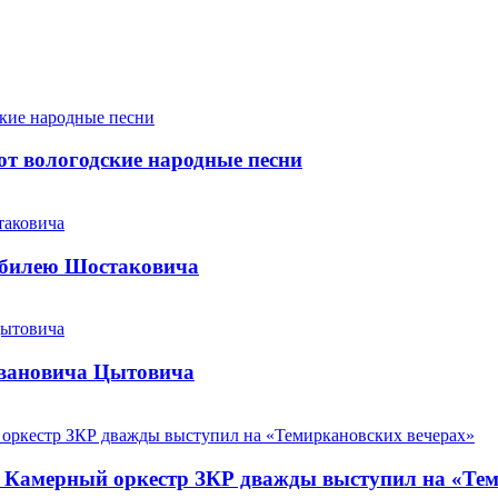
т вологодские народные песни
юбилею Шостаковича
Ивановича Цытовича
. Камерный оркестр ЗКР дважды выступил на «Те