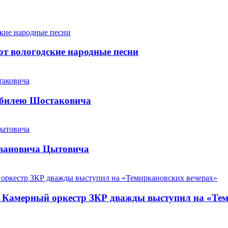
т вологодские народные песни
юбилею Шостаковича
Ивановича Цытовича
. Камерный оркестр ЗКР дважды выступил на «Те