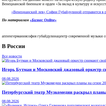
Венецианской биеннале и орден «За вклад в культуру и искусс
«Венецианский лев» Софии Губайдулиной отправится в р
По материалам
«Бизнес Online»
аппен
германия
софия губайдулина
центр современной музыки 
В России
Все новости
Игорь Бутман и Московский джазовый оркестр сн
08.08.2026
Петербургский театр Музкомедии раскрыл планы
08.08.2026