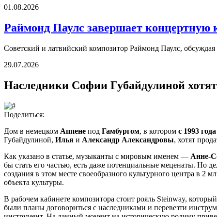
01.08.2026
Раймонд Паулс завершает концертную 
Советский и латвийский композитор Раймонд Паулс, обсуждая о
29.07.2026
Наследники Софии Губайдулиной хотят 
Поделиться:
Дом в немецком
Аппене
под
Гамбургом
, в котором
с 1993 года
Губайдулиной,
Илья
и
Александр Александровы
, хотят прод
Как указано в статье, музыканты с мировым именем —
Анне-С
бы стать его частью, есть даже потенциальные меценаты. Но 
создания в этом месте своеобразного культурного центра в 2 
объекта культуры.
В рабочем кабинете композитора стоит рояль Steinway, которы
были планы договориться с наследниками и перевезти инструм
инструмент. На данный момент на историческую родину приве