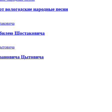
т вологодские народные песни
юбилею Шостаковича
Ивановича Цытовича