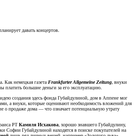
планирует давать концертов.
а. Как немецкая газета
Frankfurter Allgemeine Zeitung
, внуки
ены платить большие деньги за его эксплуатацию.
дею создания здесь фонда Губайдулиной, дом в Аппене мог
ами, а внуки, которые оценивают необходимость вложений для
ние о продаже дома — что означает потенциальную утрату
раиса РТ
Камиля Исхакова
, хорошо знавшего Губайдулину,
уки Софии Губайдулиной находятся в поиске покупателей на
иной
лишь ряд личных вещей, например «Золотого льва»