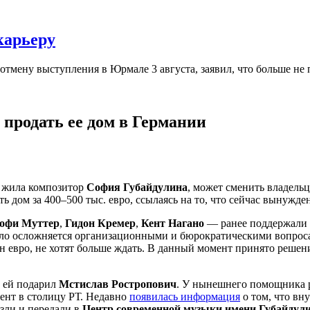
карьеру
тмену выступления в Юрмале 3 августа, заявил, что больше не 
продать ее дом в Германии
жила композитор
София Губайдулина
, может сменить владельц
ать дом за 400–500 тыс. евро, ссылаясь на то, что сейчас вынужд
офи Муттер
,
Гидон Кремер
,
Кент Нагано
— ранее поддержали и
дело осложняется организационными и бюрократическими вопрос
млн евро, не хотят больше ждать. В данный момент принято реше
й ей подарил
Мстислав Ростропович
. У нынешнего помощника 
ент в столицу РТ. Недавно
появилась информация
о том, что вн
зли и передали в
Центр современной музыки имени Губайдул