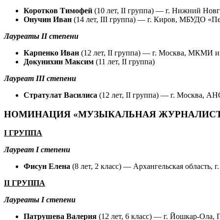
Коротков Тимофей
(10 лет, II группа) — г. Нижний Н
Онучин Иван
(14 лет, III группа) — г. Киров, МБУДО «П
Лауреаты II степени
Карпенко Иван
(12 лет, II группа) — г. Москва, МКМИ 
Докунихин Максим
(11 лет, II группа)
Лауреат III степени
Стратулат Василиса
(12 лет, II группа) — г. Москва,
НОМИНАЦИЯ «МУЗЫКАЛЬНАЯ ЖУРНАЛИС
I ГРУППА
Лауреат I степени
Фисун Елена
(8 лет, 2 класс) — Архангельская область,
II ГРУППА
Лауреаты I степени
Патрушева Валерия
(12 лет, 6 класс) — г. Йошкар-Ола