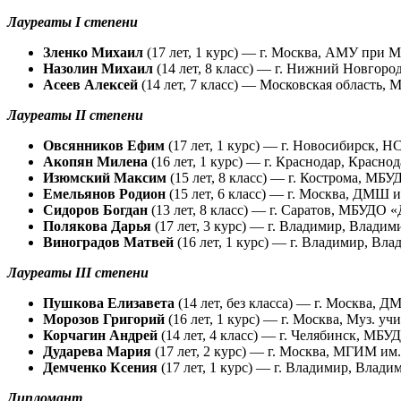
Лауреаты I степени
Зленко Михаил
(17 лет, 1 курс) — г. Москва, АМУ при 
Назолин Михаил
(14 лет, 8 класс) — г. Нижний Новгор
Асеев Алексей
(14 лет, 7 класс) — Московская область
Лауреаты II степени
Овсянников Ефим
(17 лет, 1 курс) — г. Новосибирск, 
Акопян Милена
(16 лет, 1 курс) — г. Краснодар, Крас
Изюмский Максим
(15 лет, 8 класс) — г. Кострома, М
Емельянов Родион
(15 лет, 6 класс) — г. Москва, ДМШ 
Сидоров Богдан
(13 лет, 8 класс) — г. Саратов, МБУДО 
Полякова Дарья
(17 лет, 3 курс) — г. Владимир, Влад
Виноградов Матвей
(16 лет, 1 курс) — г. Владимир, В
Лауреаты III степени
Пушкова Елизавета
(14 лет, без класса) — г. Москва, 
Морозов Григорий
(16 лет, 1 курс) — г. Москва, Муз. 
Корчагин Андрей
(14 лет, 4 класс) — г. Челябинск, М
Дударева Мария
(17 лет, 2 курс) — г. Москва, МГИМ им
Демченко Ксения
(17 лет, 1 курс) — г. Владимир, Вла
Дипломант