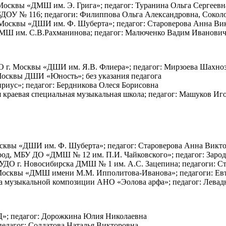
. Москвы «ДМШ им. Э. Грига»; педагог: Туранина Ольга Сергеевн
МБДОУ № 116; педагоги: Филиппова Ольга Александровна, Сокол
г. Москвы «ДШИ им. Ф. Шуберта»; педагог: Староверова Анна Ви
, ДМШ им. С.В.Рахманинова; педагог: Малюченко Вадим Иванови
УДО г. Москвы «ДШИ им. Я.В. Флиера»; педагог: Мирзоева Шахно
. Москвы ДШИ «Юность»; без указания педагога
ириус»; педагог: Бердникова Олеся Борисовна
ая краевая специальная музыкальная школа; педагог: Машуков Иг
 Москвы «ДШИ им. Ф. Шуберта»; педагог: Староверова Анна Викт
город, МБУ ДО «ДМШ № 12 им. П.И. Чайковского»; педагог: Зар
МБУДО г. Новосибирска ДМШ № 1 им. А.С. Зацепина; педагоги: С
г. Москвы «ДМШ имени М.М. Ипполитова-Иванова»; педагоги: Е
кола музыкальной композиции АНО «Эолова арфа»; педагог: Лева
Д»; педагог: Дорожкина Юлия Николаевна
 педагог: Солдатова Наталья Викторовна