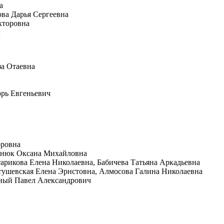
а
ова Дарья Сергеевна
кторовна
ч
за Отаевна
орь Евгеньевич
оровна
однюк Оксана Михайловна
тарикова Елена Николаевна, Бабичева Татьяна Аркадьевна
втушевская Елена Эрнстовна, Алмосова Галина Николаевна
дный Павел Александрович