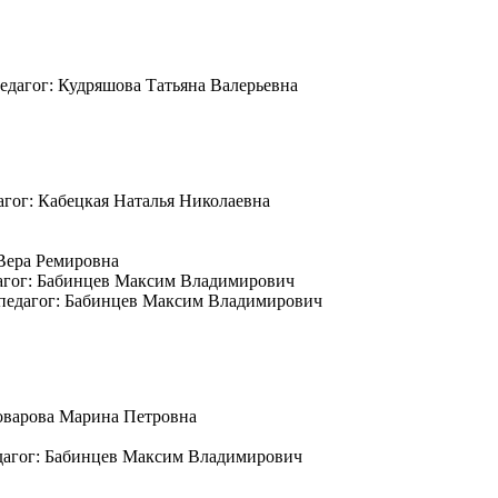
едагог: Кудряшова Татьяна Валерьевна
дагог: Кабецкая Наталья Николаевна
 Вера Ремировна
едагог: Бабинцев Максим Владимирович
; педагог: Бабинцев Максим Владимирович
воварова Марина Петровна
едагог: Бабинцев Максим Владимирович