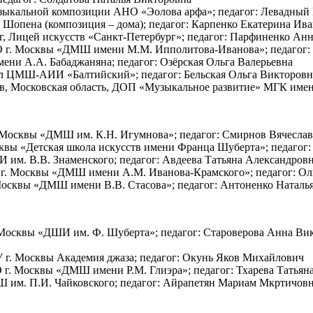
 музыкальной композиции АНО «Эолова арфа»; педагог: Левадны
. Шопена (композиция – дома); педагог: Карпенко Екатерина Ив
ург, Лицей искусств «Санкт-Петербург»; педагог: Парфиненко Ан
УДО г. Москвы «ДМШ имени М.М. Ипполитова-Иванова»; педагог:
имени А.А. Бабаджаняна; педагог: Озёрская Ольга Валерьевна
иал ЦМШ-АИИ «Балтийский»; педагог: Бельская Ольга Викторовн
утов, Московская область, ДОП «Музыкальное развитие» МГК име
 г. Москвы «ДМШ им. К.Н. Игумнова»; педагог: Смирнов Вячесла
Москвы «Детская школа искусств имени Франца Шуберта»; педагог
ШИ им. В.В. Знаменского; педагог: Авдеева Татьяна Александров
ДО г. Москвы «ДМШ имени А.М. Иванова-Крамского»; педагог: 
 Москвы «ДМШ имени В.В. Стасова»; педагог: Антоненко Наталь
г. Москвы «ДШИ им. Ф. Шуберта»; педагог: Староверова Анна Ви
ОУ г. Москвы Академия джаза; педагог: Окунь Яков Михайлович
ДО г. Москвы «ДМШ имени Р.М. Глиэра»; педагог: Тхарева Татья
ДМШ им. П.И. Чайковского; педагог: Айрапетян Мариам Мкртичов