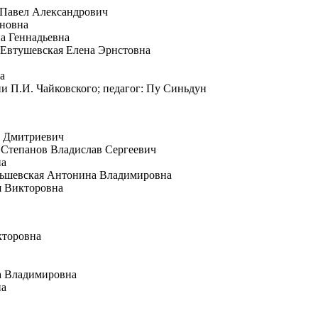
й Павел Александрович
ановна
на Геннадьевна
 Евтушевская Елена Эрнстовна
а
ни П.И. Чайковского; педагог: Пу Синьдун
в Дмитриевич
: Степанов Владислав Сергеевич
на
Ольшевская Антонина Владимировна
я Викторовна
кторовна
на Владимировна
на