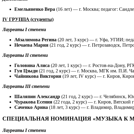
Емельяненко Вера
(16 лет) — г. Москва; педагог: Санд
IV ГРУППА (студенты)
Лауреаты I степени
Абзалимова Регина
(20 лет, 3 курс) — г. Уфа, УГИИ; п
Нечаева Мария
(21 год, 2 курс) — г. Петрозаводск, Пет
Лауреаты II степени
Головина Алиса
(20 лет, 1 курс) — г. Ростов-на-Дону, 
Гун Цзыди
(21 год, 2 курс) — г. Москва, МГК им. П.И. 
Чайникова Виктория
(19 лет, IV курс) — г. Киров, Ки
Лауреаты III степени
Шаляпин Александр
(21 год, 2 курс) — г. Челябинск,
Чуракова Есения
(22 года, 2 курс) — г. Киров, Вятски
Саченко Арина
(18 лет, 3 курс) — г. Владимир, Владим
СПЕЦИАЛЬНАЯ НОМИНАЦИЯ «МУЗЫКА К 
Лауреаты I степени