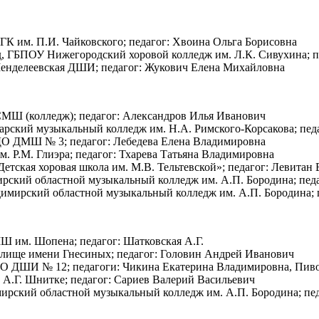
МГК им. П.И. Чайковского; педагог: Хвоина Ольга Борисовна
од, ГБПОУ Нижегородский хоровой колледж им. Л.К. Сивухина; п
, Менделеевская ДШИ; педагог: Жукович Елена Михайловна
НСМШ (колледж); педагог: Александров Илья Иванович
нодарский музыкальный колледж им. Н.А. Римского-Корсакова; пе
БУДО ДМШ № 3; педагог: Лебедева Елена Владимировна
им. Р.М. Глиэра; педагог: Тхарева Татьяна Владимировна
«Детская хоровая школа им. М.В. Тельтевской»; педагог: Левитан
имирский областной музыкальный колледж им. А.П. Бородина; п
ладимирский областной музыкальный колледж им. А.П. Бородина
ДМШ им. Шопена; педагог: Шатковская А.Г.
училище имени Гнесиных; педагог: Головин Андрей Иванович
БУДО ДШИ № 12; педагоги: Чикина Екатерина Владимировна, Пи
. А.Г. Шнитке; педагог: Сариев Валерий Васильевич
димирский областной музыкальный колледж им. А.П. Бородина; п