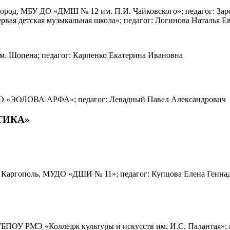
овгород, МБУ ДО «ДМШ № 12 им. П.И. Чайковского»; педагог: З
ервая детская музыкальная школа»; педагог: Логинова Наталья Е
им. Шопена; педагог: Карпенко Екатерина Ивановна
 АНО «ЭОЛОВА АРФА»; педагог: Левадный Павел Александрович
ТИКА»
 г. Каргополь, МУДО «ДШИ № 11»; педагог: Купцова Елена Генна
, ГБПОУ РМЭ «Колледж культуры и искусств им. И.С. Палантая»;