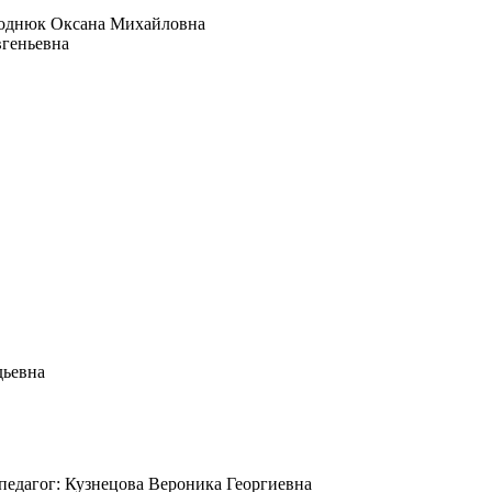
ароднюк Оксана Михайловна
вгеньевна
дьевна
 педагог: Кузнецова Вероника Георгиевна