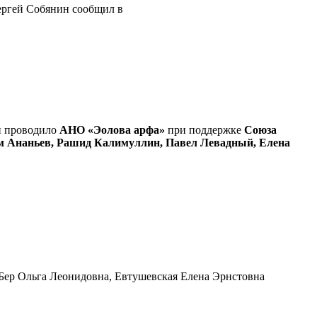
ергей Собянин сообщил в
й проводило
АНО «Эолова арфа»
при поддержке
Союза
м Ананьев, Рашид Калимуллин, Павел Левадный, Елена
 Бер Ольга Леонидовна, Евтушевская Елена Эрнстовна