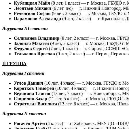
Кублицкая Майя
(8 лет, 1 класс) — г. Москва, ГБУДО г
Леонтьев Михаил
(6 лет, д/с) — г. Нижний Новгород, 
Реченская София
(9 лет, 3 класс) — г. Москва, ГБУДО 
Парамонов Александр
(9 лет, 2 класс) — г. Краснодар
Лауреаты III степени
Селиванов Владимир
(8 лет, 2 класс) — г. Москва, ГБ
Залоило Максим
(9 лет, 2 класс) — г. Москва, ГБУДО г
Федулов Сергей
(7 лет, 1 класс) — г. Сириус, ССМШ «С
Тельканов Ярослав
(9 лет, 2 класс) — г. Пермь, Пермск
II ГРУППА
Лауреаты I степени
Углов Даниил
(10 лет, 4 класс) — г. Москва, ГБУДО г.
Коротков Тимофей
(10 лет, 4 класс) — г. Нижний Нов
Ведякина Таисия
(13 лет, 7 класс) — г. Новосибирск, 
Гаврилин Захар
(11 лет, 5 класс) — г. Москва, ГБУДО 
Стратулат Василиса
(13 лет, 6 класс) — г. Москва, Ш
Лауреаты II степени
Рогачёв Артём
(4 класс) — г. Хабаровск, МБУ ДО «ЦЭВ
Долматов Глеб
(11 лет, 3 класс) — г. Липецк, ДШИ № 6;