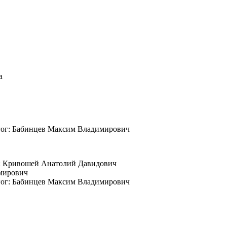
а
дагог: Бабинцев Максим Владимирович
ог: Кривошей Анатолий Давидович
имирович
агог: Бабинцев Максим Владимирович