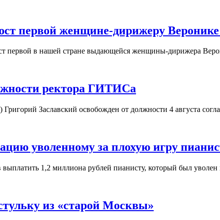
юст первой женщине-дирижеру Веронике
юст первой в нашей стране выдающейся женщины-дирижера Вер
олжности ректора ГИТИСа
) Григорий Заславский освобожден от должности 4 августа согл
ацию уволенному за плохую игру пианис
в выплатить 1,2 миллиона рублей пианисту, который был уволен
стульку из «старой Москвы»