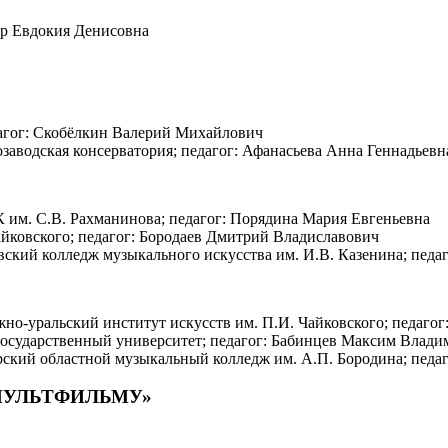
лер Евдокия Денисовна
едагог: Скобёлкин Валерий Михайлович
розаводская консерватория; педагог: Афанасьева Анна Геннадьевн
РГК им. С.В. Рахманинова; педагог: Порядина Мария Евгеньевна
Чайковского; педагог: Бородаев Дмитрий Владиславович
ровский колледж музыкального искусства им. И.В. Казенина; пе
 Южно-уральский институт искусств им. П.И. Чайковского; педаг
й государственный университет; педагог: Бабинцев Максим Влад
ирский областной музыкальный колледж им. А.П. Бородина; пед
МУЛЬТФИЛЬМУ»